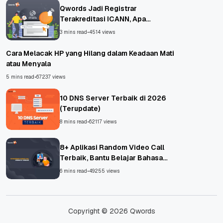
Qwords Jadi Registrar
Terakreditasi ICANN, Apa
Untungnya?
3 mins read
•
4514 views
Cara Melacak HP yang Hilang dalam Keadaan Mati
atau Menyala
5 mins read
•
67237 views
10 DNS Server Terbaik di 2026
(Terupdate)
8 mins read
•
62117 views
8+ Aplikasi Random Video Call
Terbaik, Bantu Belajar Bahasa
Asing!
6 mins read
•
49255 views
Copyright © 2026 Qwords