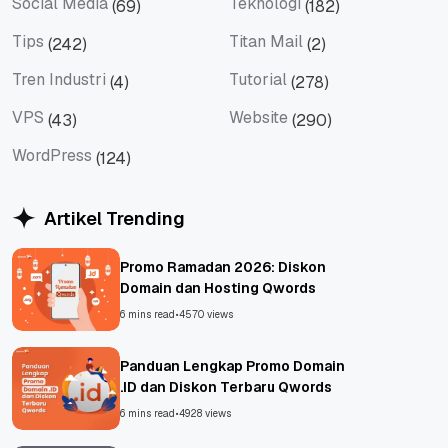
Social Media
Teknologi
(69)
(182)
Social Media
Teknologi
Tips
Titan Mail
(242)
(2)
Tips
Titan Mail
Tren Industri
Tutorial
(4)
(278)
Tren Industri
Tutorial
VPS
Website
(43)
(290)
VPS
Website
WordPress
(124)
WordPress
Artikel Trending
Promo Ramadan 2026: Diskon
Domain dan Hosting Qwords
6 mins read
•
4570 views
Panduan Lengkap Promo Domain
.ID dan Diskon Terbaru Qwords
6 mins read
•
4928 views