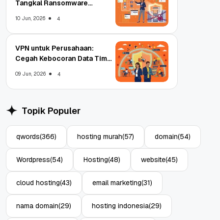
Tangkal Ransomware
Enterprise
10 Jun, 2026
4
VPN untuk Perusahaan:
Cegah Kebocoran Data Tim
WFA!
09 Jun, 2026
4
Topik Populer
qwords
(366)
hosting murah
(57)
domain
(54)
Wordpress
(54)
Hosting
(48)
website
(45)
cloud hosting
(43)
email marketing
(31)
nama domain
(29)
hosting indonesia
(29)