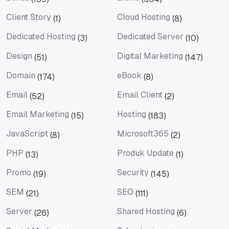
Berita
Bisnis
Client Story
Cloud Hosting
(1)
(8)
Client Story
Cloud Hosting
Dedicated Hosting
Dedicated Server
(3)
(10)
Dedicated Hosting
Dedicated Server
Design
Digital Marketing
(51)
(147)
Design
Digital Marketing
Domain
eBook
(174)
(8)
Domain
eBook
Email
Email Client
(52)
(2)
Email
Email Client
Email Marketing
Hosting
(15)
(183)
Email Marketing
Hosting
JavaScript
Microsoft365
(8)
(2)
JavaScript
Microsoft365
PHP
Produk Update
(13)
(1)
PHP
Produk Update
Promo
Security
(19)
(145)
Promo
Security
SEM
SEO
(21)
(111)
SEM
SEO
Server
Shared Hosting
(26)
(6)
Server
Shared Hosting