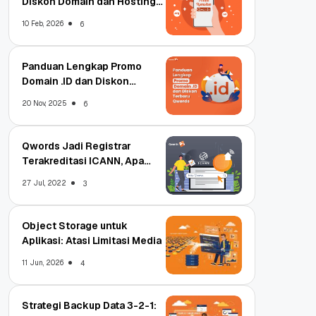
Diskon Domain dan Hosting
Qwords
10 Feb, 2026
6
Panduan Lengkap Promo
Domain .ID dan Diskon
Terbaru
20 Nov, 2025
6
Qwords Jadi Registrar
Terakreditasi ICANN, Apa
Untungnya?
27 Jul, 2022
3
Object Storage untuk
Aplikasi: Atasi Limitasi Media
11 Jun, 2026
4
Strategi Backup Data 3-2-1: