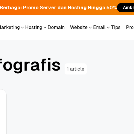
Berbagai Promo Server dan Hosting Hingga 50%
Ambi
Marketing
Hosting
Domain
Website
Email
Tips
Pr
Marketing
Hosting
Domain
Website
Email
Tips
Pr
f
o
g
r
a
f
i
s
1 article