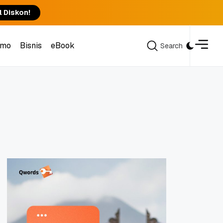
l Diskon!
omo
Bisnis
eBook
Search
Search
omo
Bisnis
eBook