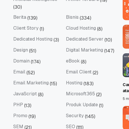
(19)
Artificial Intelligence
Artikel Terbaru
(30)
Berita
Bisnis
(139)
(334)
Berita
Bisnis
Client Story
Cloud Hosting
(1)
(8)
Client Story
Cloud Hosting
Dedicated Hosting
Dedicated Server
(3)
(10)
Dedicated Hosting
Dedicated Server
Design
Digital Marketing
(51)
(147)
Design
Digital Marketing
Domain
eBook
(174)
(8)
Domain
eBook
Email
Email Client
(52)
(2)
Email
Email Client
Email Marketing
Hosting
(15)
(183)
Ca
Email Marketing
Hosting
at
JavaScript
Microsoft365
(8)
(2)
JavaScript
Microsoft365
5 m
PHP
Produk Update
(13)
(1)
PHP
Produk Update
Promo
Security
(19)
(145)
Promo
Security
SEM
SEO
(21)
(111)