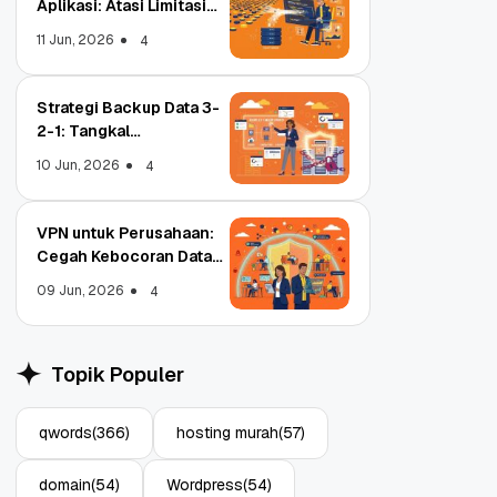
Aplikasi: Atasi Limitasi
Media
11 Jun, 2026
4
Strategi Backup Data 3-
2-1: Tangkal
Ransomware Enterprise
10 Jun, 2026
4
VPN untuk Perusahaan:
Cegah Kebocoran Data
Tim WFA!
09 Jun, 2026
4
Object Storage untuk
Stra
Aplikasi: Atasi Limitasi
1: T
Topik Populer
Media
Ente
11 Jun, 2026
10 Ju
4
qwords
(366)
hosting murah
(57)
domain
(54)
Wordpress
(54)