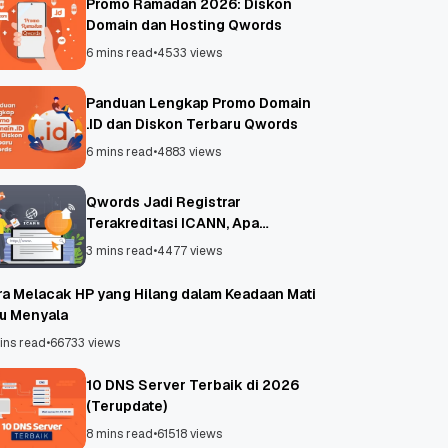
Promo Ramadan 2026: Diskon
Domain dan Hosting Qwords
6 mins read
•
4533 views
Panduan Lengkap Promo Domain
.ID dan Diskon Terbaru Qwords
6 mins read
•
4883 views
Qwords Jadi Registrar
Terakreditasi ICANN, Apa
Untungnya?
3 mins read
•
4477 views
ra Melacak HP yang Hilang dalam Keadaan Mati
au Menyala
ins read
•
66733 views
10 DNS Server Terbaik di 2026
(Terupdate)
8 mins read
•
61518 views