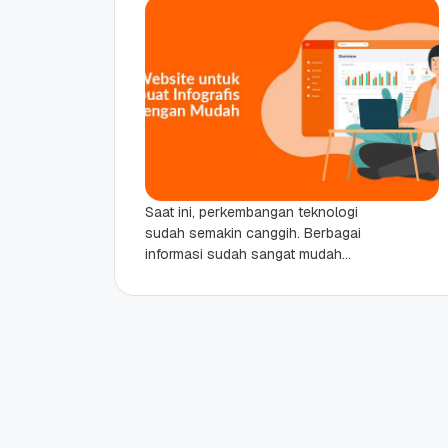
Saat ini, perkembangan teknologi
sudah semakin canggih. Berbagai
informasi sudah sangat mudah
disampaikan hanya dalam hitungan
detik. Misalnya saja dengan adanya
media sosial yang saat...