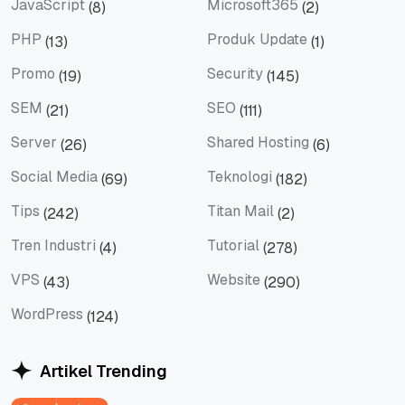
JavaScript
Microsoft365
(8)
(2)
JavaScript
Microsoft365
PHP
Produk Update
(13)
(1)
PHP
Produk Update
Promo
Security
(19)
(145)
Promo
Security
SEM
SEO
(21)
(111)
SEM
SEO
Server
Shared Hosting
(26)
(6)
Server
Shared Hosting
Social Media
Teknologi
(69)
(182)
Social Media
Teknologi
Tips
Titan Mail
(242)
(2)
Tips
Titan Mail
Tren Industri
Tutorial
(4)
(278)
Tren Industri
Tutorial
VPS
Website
(43)
(290)
VPS
Website
WordPress
(124)
WordPress
Artikel Trending