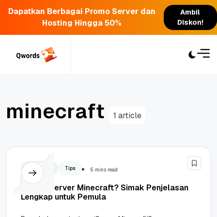
Dapatkan Berbagai Promo Server dan
Ambil
Hosting Hingga 50%
Diskon!
Skip
to
content
m
i
n
e
c
r
a
f
t
1 article
Teknologi
Tips
5 mins read
Apa Itu Server Minecraft? Simak Penjelasan
Lengkap untuk Pemula