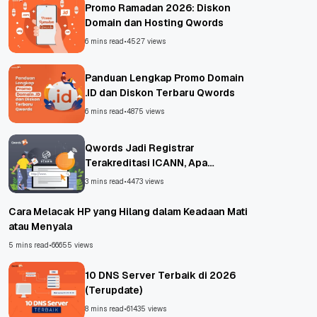
Promo Ramadan 2026: Diskon
Domain dan Hosting Qwords
6 mins read
•
4527 views
Panduan Lengkap Promo Domain
.ID dan Diskon Terbaru Qwords
6 mins read
•
4875 views
Qwords Jadi Registrar
Terakreditasi ICANN, Apa
Untungnya?
3 mins read
•
4473 views
Cara Melacak HP yang Hilang dalam Keadaan Mati
atau Menyala
5 mins read
•
66655 views
10 DNS Server Terbaik di 2026
(Terupdate)
8 mins read
•
61435 views