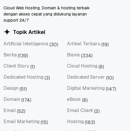
Cloud Web Hosting. Domain & hosting terbaik
dengan akses cepat yang didukung layanan
support 24/7
Topik Artikel
Artificial Intelligence
Artikel Terbaru
(30)
(19)
Artificial Intelligence
Artikel Terbaru
Berita
Bisnis
(139)
(334)
Berita
Bisnis
Client Story
Cloud Hosting
(1)
(8)
Client Story
Cloud Hosting
Dedicated Hosting
Dedicated Server
(3)
(10)
Dedicated Hosting
Dedicated Server
Design
Digital Marketing
(51)
(147)
Design
Digital Marketing
Domain
eBook
(174)
(8)
Domain
eBook
Email
Email Client
(52)
(2)
Email
Email Client
Email Marketing
Hosting
(15)
(183)
Email Marketing
Hosting