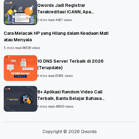
Qwords Jadi Registrar
Terakreditasi ICANN, Apa
Untungnya?
3 mins read
•
4467 views
Cara Melacak HP yang Hilang dalam Keadaan Mati
atau Menyala
5 mins read
•
66599 views
10 DNS Server Terbaik di 2026
(Terupdate)
8 mins read
•
61385 views
8+ Aplikasi Random Video Call
Terbaik, Bantu Belajar Bahasa
Asing!
6 mins read
•
48959 views
Copyright © 2026 Qwords