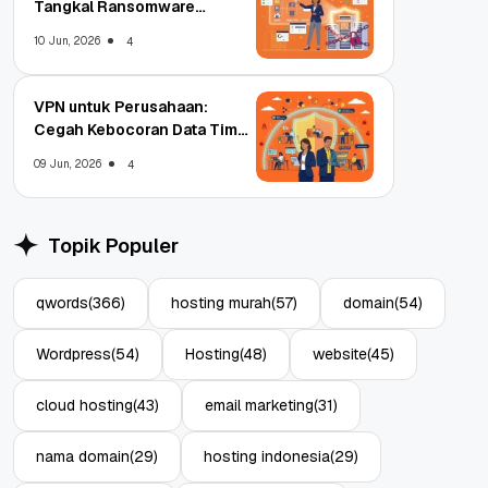
Tangkal Ransomware
Enterprise
10 Jun, 2026
4
VPN untuk Perusahaan:
Cegah Kebocoran Data Tim
WFA!
09 Jun, 2026
4
Topik Populer
qwords
(366)
hosting murah
(57)
domain
(54)
Wordpress
(54)
Hosting
(48)
website
(45)
cloud hosting
(43)
email marketing
(31)
nama domain
(29)
hosting indonesia
(29)