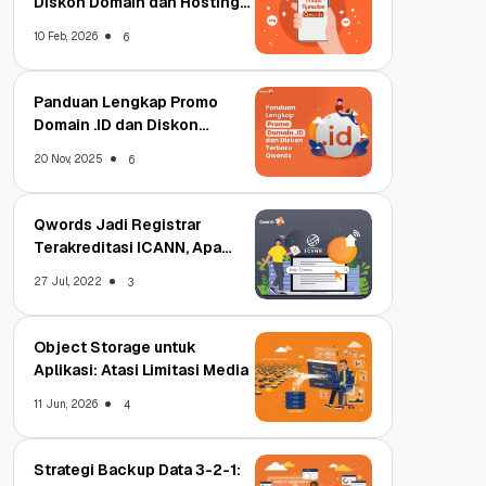
Diskon Domain dan Hosting
Qwords
10 Feb, 2026
6
Panduan Lengkap Promo
Domain .ID dan Diskon
Terbaru
20 Nov, 2025
6
Qwords Jadi Registrar
Terakreditasi ICANN, Apa
Untungnya?
27 Jul, 2022
3
Object Storage untuk
Aplikasi: Atasi Limitasi Media
11 Jun, 2026
4
Strategi Backup Data 3-2-1: