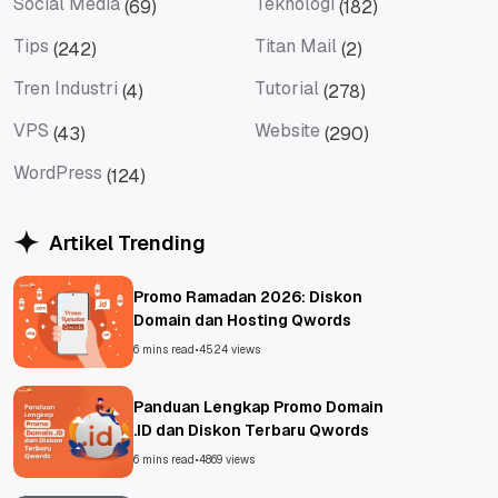
Social Media
Teknologi
(69)
(182)
Social Media
Teknologi
Tips
Titan Mail
(242)
(2)
Tips
Titan Mail
Tren Industri
Tutorial
(4)
(278)
Tren Industri
Tutorial
VPS
Website
(43)
(290)
VPS
Website
WordPress
(124)
WordPress
Artikel Trending
Promo Ramadan 2026: Diskon
Domain dan Hosting Qwords
6 mins read
•
4524 views
Panduan Lengkap Promo Domain
.ID dan Diskon Terbaru Qwords
6 mins read
•
4869 views