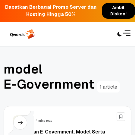
Dapatkan Berbagai Promo Server dan
Ambil
Hosting Hingga 50%
Diskon!
Skip
to
content
m
o
d
e
l
E
-
G
o
v
e
r
n
m
e
n
t
1 article
Berita
4 mins read
Pengertian E-Government, Model Serta