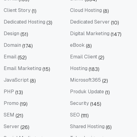
Berita
Bisnis
Client Story
Cloud Hosting
(1)
(8)
Client Story
Cloud Hosting
Dedicated Hosting
Dedicated Server
(3)
(10)
Dedicated Hosting
Dedicated Server
Design
Digital Marketing
(51)
(147)
Design
Digital Marketing
Domain
eBook
(174)
(8)
Domain
eBook
Email
Email Client
(52)
(2)
Email
Email Client
Email Marketing
Hosting
(15)
(183)
Email Marketing
Hosting
JavaScript
Microsoft365
(8)
(2)
JavaScript
Microsoft365
PHP
Produk Update
(13)
(1)
PHP
Produk Update
Promo
Security
(19)
(145)
Promo
Security
SEM
SEO
(21)
(111)
SEM
SEO
Server
Shared Hosting
(26)
(6)
Server
Shared Hosting