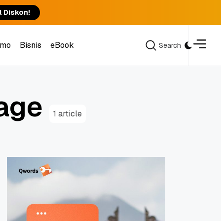
l Diskon!
omo
Bisnis
eBook
Search
Search
omo
Bisnis
eBook
a
g
e
1 article