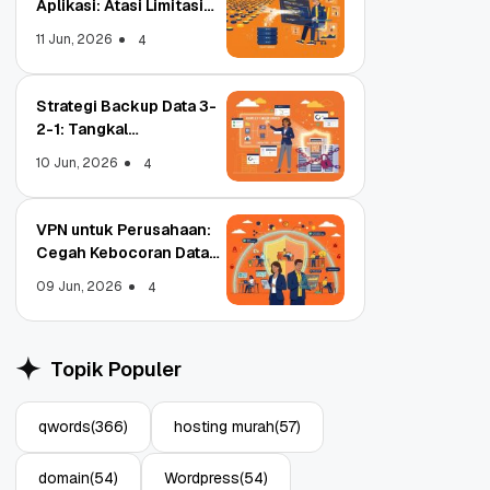
Aplikasi: Atasi Limitasi
Media
11 Jun, 2026
4
Strategi Backup Data 3-
2-1: Tangkal
Ransomware Enterprise
10 Jun, 2026
4
VPN untuk Perusahaan:
Cegah Kebocoran Data
Tim WFA!
09 Jun, 2026
4
Object Storage untuk
pa
Aplikasi: Atasi Limitasi
Topik Populer
Media
11 Jun, 2026
4
qwords
(366)
hosting murah
(57)
domain
(54)
Wordpress
(54)