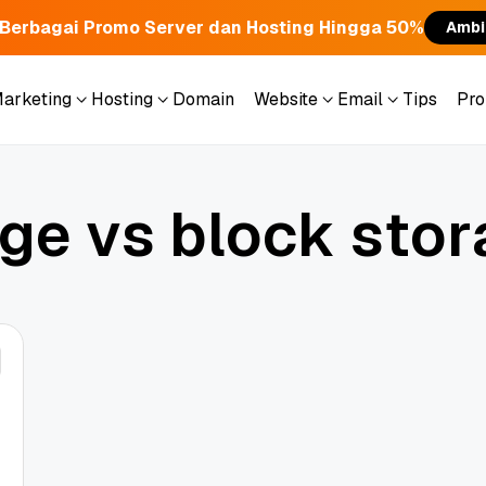
Berbagai Promo Server dan Hosting Hingga 50%
Ambi
Marketing
Hosting
Domain
Website
Email
Tips
Pr
Marketing
Hosting
Domain
Website
Email
Tips
Pr
g
e
v
s
b
l
o
c
k
s
t
o
r