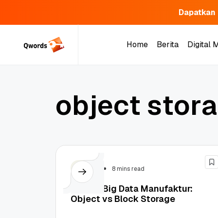
Dapatkan 
Skip
to
Home
Berita
Digital 
content
Home
Berita
Digital 
o
b
j
e
c
t
s
t
o
r
a
Server
8 mins read
Sistem Big Data Manufaktur:
Object vs Block Storage