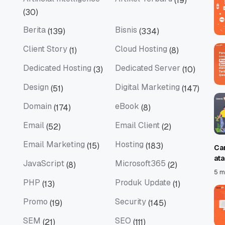
(19)
Artificial Intelligence
Artikel Terbaru
(30)
Berita
Bisnis
(139)
(334)
Berita
Bisnis
Client Story
Cloud Hosting
(1)
(8)
Client Story
Cloud Hosting
Dedicated Hosting
Dedicated Server
(3)
(10)
Dedicated Hosting
Dedicated Server
Design
Digital Marketing
(51)
(147)
Design
Digital Marketing
Domain
eBook
(174)
(8)
Domain
eBook
Email
Email Client
(52)
(2)
Email
Email Client
Email Marketing
Hosting
(15)
(183)
Ca
Email Marketing
Hosting
at
JavaScript
Microsoft365
(8)
(2)
JavaScript
Microsoft365
5 m
PHP
Produk Update
(13)
(1)
PHP
Produk Update
Promo
Security
(19)
(145)
Promo
Security
SEM
SEO
(21)
(111)