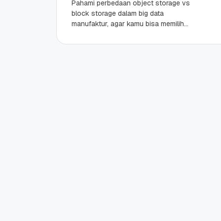
Pahami perbedaan object storage vs
block storage dalam big data
manufaktur, agar kamu bisa memilih
penyimpanan data IoT yang tepat
untuk performa sistem pabrik kamu....