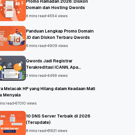
Promo Ramadan 2026: Diskon
Domain dan Hosting Qwords
6 mins read
•
4554 views
Panduan Lengkap Promo Domain
.ID dan Diskon Terbaru Qwords
6 mins read
•
4909 views
Qwords Jadi Registrar
Terakreditasi ICANN, Apa
Untungnya?
3 mins read
•
4499 views
ra Melacak HP yang Hilang dalam Keadaan Mati
au Menyala
ins read
•
67010 views
10 DNS Server Terbaik di 2026
(Terupdate)
8 mins read
•
61921 views