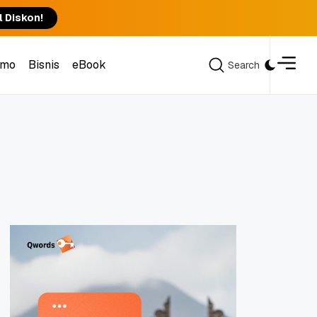
l Diskon!
omo
Bisnis
eBook
Search
Search
omo
Bisnis
eBook