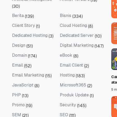
(19)
Artificial Intelligence
Artikel Terbaru
(30)
Berita
Bisnis
(139)
(334)
Berita
Bisnis
Client Story
Cloud Hosting
(1)
(8)
Client Story
Cloud Hosting
Dedicated Hosting
Dedicated Server
(3)
(10)
Dedicated Hosting
Dedicated Server
Design
Digital Marketing
(51)
(147)
Design
Digital Marketing
Domain
eBook
(174)
(8)
Domain
eBook
Email
Email Client
(52)
(2)
Email
Email Client
Email Marketing
Hosting
(15)
(183)
Ca
Email Marketing
Hosting
at
JavaScript
Microsoft365
(8)
(2)
JavaScript
Microsoft365
5 m
PHP
Produk Update
(13)
(1)
PHP
Produk Update
Promo
Security
(19)
(145)
Promo
Security
SEM
SEO
(21)
(111)