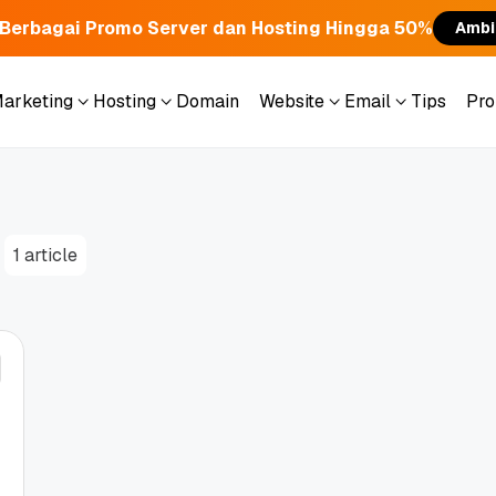
Berbagai Promo Server dan Hosting Hingga 50%
Ambi
Marketing
Hosting
Domain
Website
Email
Tips
Pr
Marketing
Hosting
Domain
Website
Email
Tips
Pr
1 article