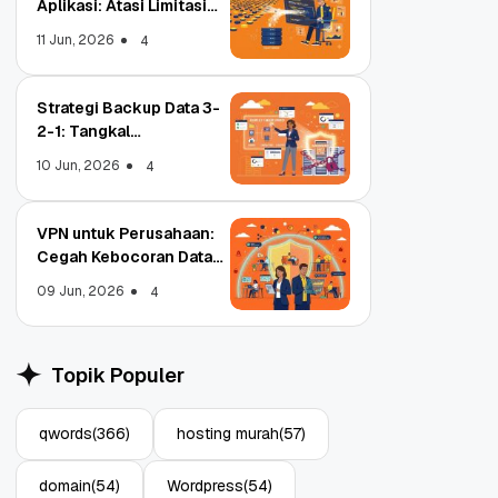
Aplikasi: Atasi Limitasi
Media
11 Jun, 2026
4
Strategi Backup Data 3-
2-1: Tangkal
Ransomware Enterprise
10 Jun, 2026
4
VPN untuk Perusahaan:
Cegah Kebocoran Data
Tim WFA!
09 Jun, 2026
4
Object Storage untuk
S
Aplikasi: Atasi Limitasi
1
Topik Populer
Media
E
11 Jun, 2026
10
4
qwords
(366)
hosting murah
(57)
domain
(54)
Wordpress
(54)