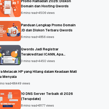
Promo Ramadan 2026: Diskon
Domain dan Hosting Qwords
6 mins read
•
4506 views
Panduan Lengkap Promo Domain
.ID dan Diskon Terbaru Qwords
6 mins read
•
4856 views
Qwords Jadi Registrar
Terakreditasi ICANN, Apa
Untungnya?
3 mins read
•
4450 views
ra Melacak HP yang Hilang dalam Keadaan Mati
au Menyala
ins read
•
66449 views
10 DNS Server Terbaik di 2026
(Terupdate)
8 mins read
•
61177 views