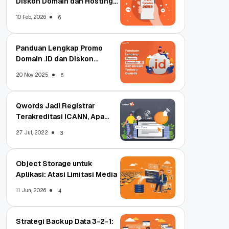
Diskon Domain dan Hosting
Qwords
10 Feb, 2026
6
Panduan Lengkap Promo
Domain .ID dan Diskon
Terbaru
20 Nov, 2025
6
Qwords Jadi Registrar
Terakreditasi ICANN, Apa
Untungnya?
27 Jul, 2022
3
Object Storage untuk
Aplikasi: Atasi Limitasi Media
11 Jun, 2026
4
Strategi Backup Data 3-2-1: