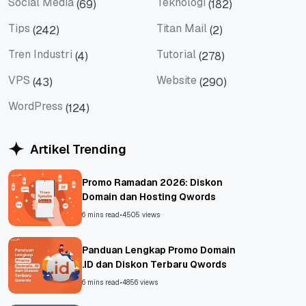
Social Media
Teknologi
(69)
(182)
Social Media
Teknologi
Tips
Titan Mail
(242)
(2)
Tips
Titan Mail
Tren Industri
Tutorial
(4)
(278)
Tren Industri
Tutorial
VPS
Website
(43)
(290)
VPS
Website
WordPress
(124)
WordPress
Artikel Trending
Promo Ramadan 2026: Diskon
Domain dan Hosting Qwords
6 mins read
•
4505 views
Panduan Lengkap Promo Domain
.ID dan Diskon Terbaru Qwords
6 mins read
•
4856 views