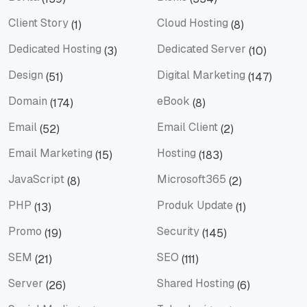
Berita
Bisnis
Client Story
Cloud Hosting
(1)
(8)
Client Story
Cloud Hosting
Dedicated Hosting
Dedicated Server
(3)
(10)
Dedicated Hosting
Dedicated Server
Design
Digital Marketing
(51)
(147)
Design
Digital Marketing
Domain
eBook
(174)
(8)
Domain
eBook
Email
Email Client
(52)
(2)
Email
Email Client
Email Marketing
Hosting
(15)
(183)
Email Marketing
Hosting
JavaScript
Microsoft365
(8)
(2)
JavaScript
Microsoft365
PHP
Produk Update
(13)
(1)
PHP
Produk Update
Promo
Security
(19)
(145)
Promo
Security
SEM
SEO
(21)
(111)
SEM
SEO
Server
Shared Hosting
(26)
(6)
Server
Shared Hosting