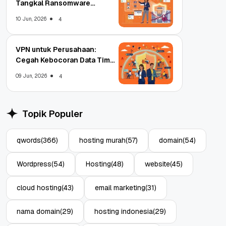
Tangkal Ransomware
Enterprise
10 Jun, 2026
4
VPN untuk Perusahaan:
Cegah Kebocoran Data Tim
WFA!
09 Jun, 2026
4
Topik Populer
qwords
(366)
hosting murah
(57)
domain
(54)
Wordpress
(54)
Hosting
(48)
website
(45)
cloud hosting
(43)
email marketing
(31)
nama domain
(29)
hosting indonesia
(29)