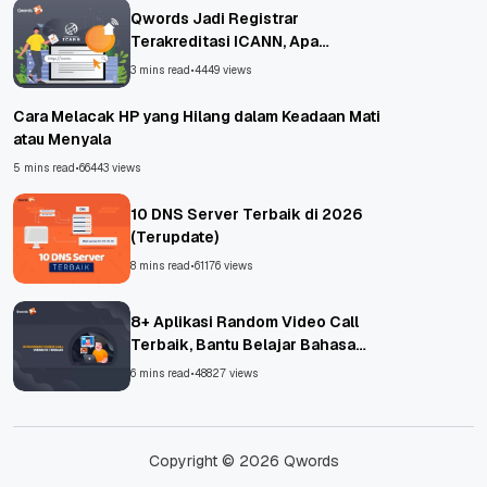
Qwords Jadi Registrar
Terakreditasi ICANN, Apa
Untungnya?
3 mins read
•
4449 views
Cara Melacak HP yang Hilang dalam Keadaan Mati
atau Menyala
5 mins read
•
66443 views
10 DNS Server Terbaik di 2026
(Terupdate)
8 mins read
•
61176 views
8+ Aplikasi Random Video Call
Terbaik, Bantu Belajar Bahasa
Asing!
6 mins read
•
48827 views
Copyright © 2026 Qwords