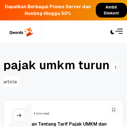
Dapatkan Berbagai Promo Server dan
Ambil
Hosting Hingga 50%
Diskon!
Skip
to
content
p
a
j
a
k
u
m
k
m
t
u
r
u
n
1
article
Bisnis
4 mins read
Penjelasan Tentang Tarif Pajak UMKM dan