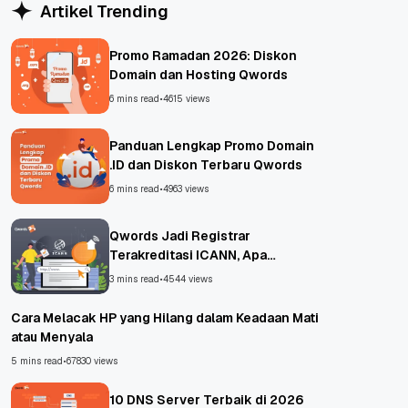
Artikel Trending
Promo Ramadan 2026: Diskon
Domain dan Hosting Qwords
6 mins read
•
4615 views
Panduan Lengkap Promo Domain
.ID dan Diskon Terbaru Qwords
6 mins read
•
4963 views
Qwords Jadi Registrar
Terakreditasi ICANN, Apa
Untungnya?
3 mins read
•
4544 views
Cara Melacak HP yang Hilang dalam Keadaan Mati
atau Menyala
5 mins read
•
67830 views
10 DNS Server Terbaik di 2026