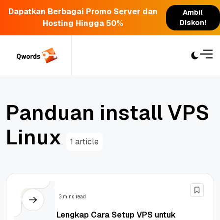
Dapatkan Berbagai Promo Server dan
Ambil
Hosting Hingga 50%
Diskon!
Skip
to
content
P
a
n
d
u
a
n
i
n
s
t
a
l
l
V
P
S
L
i
n
u
x
1 article
Server
3 mins read
Panduan Lengkap Cara Setup VPS untuk