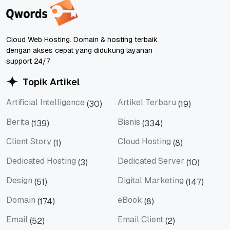
Cloud Web Hosting. Domain & hosting terbaik
dengan akses cepat yang didukung layanan
support 24/7
Topik Artikel
Artificial Intelligence
Artikel Terbaru
(30)
(19)
Artificial Intelligence
Artikel Terbaru
Berita
Bisnis
(139)
(334)
Berita
Bisnis
Client Story
Cloud Hosting
(1)
(8)
Client Story
Cloud Hosting
Dedicated Hosting
Dedicated Server
(3)
(10)
Dedicated Hosting
Dedicated Server
Design
Digital Marketing
(51)
(147)
Design
Digital Marketing
Domain
eBook
(174)
(8)
Domain
eBook
Email
Email Client
(52)
(2)
Email
Email Client