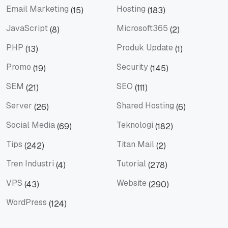
Email Marketing
Hosting
(15)
(183)
Email Marketing
Hosting
JavaScript
Microsoft365
(8)
(2)
JavaScript
Microsoft365
PHP
Produk Update
(13)
(1)
PHP
Produk Update
Promo
Security
(19)
(145)
Promo
Security
SEM
SEO
(21)
(111)
SEM
SEO
Server
Shared Hosting
(26)
(6)
Server
Shared Hosting
Social Media
Teknologi
(69)
(182)
Social Media
Teknologi
Tips
Titan Mail
(242)
(2)
Tips
Titan Mail
Tren Industri
Tutorial
(4)
(278)
Tren Industri
Tutorial
VPS
Website
(43)
(290)
VPS
Website
WordPress
(124)
WordPress