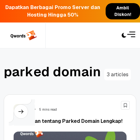
Dapatkan Berbagai Promo Server dan
Ambil
Hosting Hingga 50%
Diskon!
Skip
to
content
p
a
r
k
e
d
d
o
m
a
i
n
3 articles
Domain
5 mins read
Penjelasan tentang Parked Domain Lengkap!