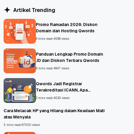
Artikel Trending
Promo Ramadan 2026: Diskon
Domain dan Hosting Qwords
6 mins read
•
4598 views
Panduan Lengkap Promo Domain
.ID dan Diskon Terbaru Qwords
6 mins read
•
4947 views
Qwords Jadi Registrar
Terakreditasi ICANN, Apa
Untungnya?
3 mins read
•
4530 views
Cara Melacak HP yang Hilang dalam Keadaan Mati
atau Menyala
5 mins read
•
67550 views