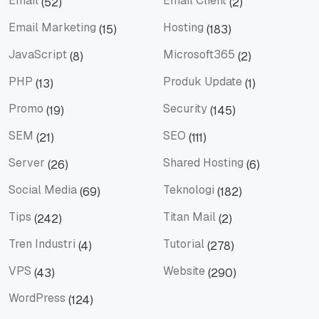
Email
Email Client
(52)
(2)
Email
Email Client
Email Marketing
Hosting
(15)
(183)
Email Marketing
Hosting
JavaScript
Microsoft365
(8)
(2)
JavaScript
Microsoft365
PHP
Produk Update
(13)
(1)
PHP
Produk Update
Promo
Security
(19)
(145)
Promo
Security
SEM
SEO
(21)
(111)
SEM
SEO
Server
Shared Hosting
(26)
(6)
Server
Shared Hosting
Social Media
Teknologi
(69)
(182)
Social Media
Teknologi
Tips
Titan Mail
(242)
(2)
Tips
Titan Mail
Tren Industri
Tutorial
(4)
(278)
Tren Industri
Tutorial
VPS
Website
(43)
(290)
VPS
Website
WordPress
(124)
WordPress