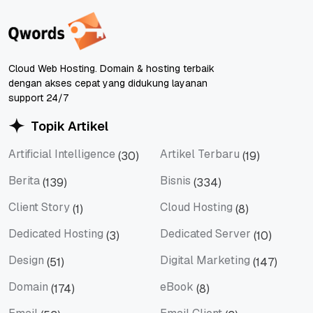
Cloud Web Hosting. Domain & hosting terbaik
dengan akses cepat yang didukung layanan
support 24/7
Topik Artikel
Artificial Intelligence
Artikel Terbaru
(30)
(19)
Artificial Intelligence
Artikel Terbaru
Berita
Bisnis
(139)
(334)
Berita
Bisnis
Client Story
Cloud Hosting
(1)
(8)
Client Story
Cloud Hosting
Dedicated Hosting
Dedicated Server
(3)
(10)
Dedicated Hosting
Dedicated Server
Design
Digital Marketing
(51)
(147)
Design
Digital Marketing
Domain
eBook
(174)
(8)
Domain
eBook