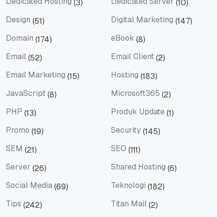
Dedicated Hosting
Dedicated Server
(3)
(10)
Dedicated Hosting
Dedicated Server
Design
Digital Marketing
(51)
(147)
Design
Digital Marketing
Domain
eBook
(174)
(8)
Domain
eBook
Email
Email Client
(52)
(2)
Email
Email Client
Email Marketing
Hosting
(15)
(183)
Email Marketing
Hosting
JavaScript
Microsoft365
(8)
(2)
JavaScript
Microsoft365
PHP
Produk Update
(13)
(1)
PHP
Produk Update
Promo
Security
(19)
(145)
Promo
Security
SEM
SEO
(21)
(111)
SEM
SEO
Server
Shared Hosting
(26)
(6)
Server
Shared Hosting
Social Media
Teknologi
(69)
(182)
Social Media
Teknologi
Tips
Titan Mail
(242)
(2)
Tips
Titan Mail