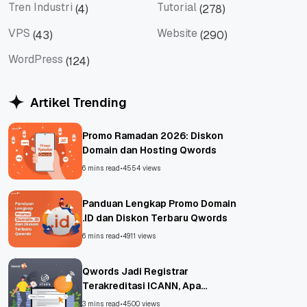
Tren Industri
Tutorial
(4)
(278)
Tren Industri
Tutorial
VPS
Website
(43)
(290)
VPS
Website
WordPress
(124)
WordPress
Artikel Trending
Promo Ramadan 2026: Diskon
Domain dan Hosting Qwords
6 mins read
•
4554 views
Panduan Lengkap Promo Domain
.ID dan Diskon Terbaru Qwords
6 mins read
•
4911 views
Qwords Jadi Registrar
Terakreditasi ICANN, Apa
Untungnya?
3 mins read
•
4500 views