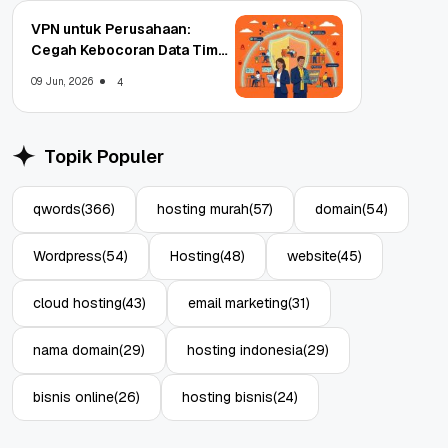
VPN untuk Perusahaan:
Cegah Kebocoran Data Tim
WFA!
09 Jun, 2026
4
Topik Populer
qwords
(366)
hosting murah
(57)
domain
(54)
Wordpress
(54)
Hosting
(48)
website
(45)
cloud hosting
(43)
email marketing
(31)
nama domain
(29)
hosting indonesia
(29)
bisnis online
(26)
hosting bisnis
(24)