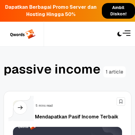
Dapatkan Berbagai Promo Server dan
Ambil
Hosting Hingga 50%
Diskon!
Skip
to
content
p
a
s
s
i
v
e
i
n
c
o
m
e
1 article
Bisnis
5 mins read
10+ Cara Mendapatkan Pasif Income Terbaik