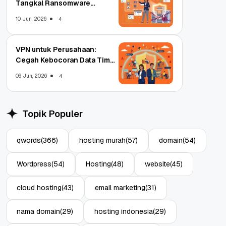
Tangkal Ransomware
Enterprise
10 Jun, 2026
4
VPN untuk Perusahaan:
Cegah Kebocoran Data Tim
WFA!
09 Jun, 2026
4
Topik Populer
qwords
(366)
hosting murah
(57)
domain
(54)
Wordpress
(54)
Hosting
(48)
website
(45)
cloud hosting
(43)
email marketing
(31)
nama domain
(29)
hosting indonesia
(29)