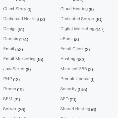
Berita
Bisnis
Client Story
Cloud Hosting
(1)
(8)
Client Story
Cloud Hosting
Dedicated Hosting
Dedicated Server
(3)
(10)
Dedicated Hosting
Dedicated Server
Design
Digital Marketing
(51)
(147)
Design
Digital Marketing
Domain
eBook
(174)
(8)
Domain
eBook
Email
Email Client
(52)
(2)
Email
Email Client
Email Marketing
Hosting
(15)
(183)
Email Marketing
Hosting
JavaScript
Microsoft365
(8)
(2)
JavaScript
Microsoft365
PHP
Produk Update
(13)
(1)
PHP
Produk Update
Promo
Security
(19)
(145)
Promo
Security
SEM
SEO
(21)
(111)
SEM
SEO
Server
Shared Hosting
(26)
(6)
Server
Shared Hosting