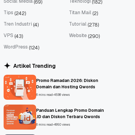
Social Media
Teknologi
(69)
(182)
Social Media
Teknologi
Tips
Titan Mail
(242)
(2)
Tips
Titan Mail
Tren Industri
Tutorial
(4)
(278)
Tren Industri
Tutorial
VPS
Website
(43)
(290)
VPS
Website
WordPress
(124)
WordPress
Artikel Trending
Promo Ramadan 2026: Diskon
Domain dan Hosting Qwords
6 mins read
•
4598 views
Panduan Lengkap Promo Domain
.ID dan Diskon Terbaru Qwords
6 mins read
•
4950 views