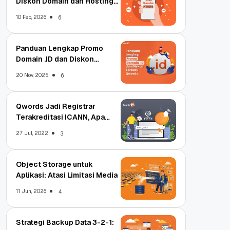
Diskon Domain dan Hosting
Qwords
10 Feb, 2026
6
Panduan Lengkap Promo
Domain .ID dan Diskon
Terbaru
20 Nov, 2025
6
Qwords Jadi Registrar
Terakreditasi ICANN, Apa
Untungnya?
27 Jul, 2022
3
Object Storage untuk
Aplikasi: Atasi Limitasi Media
11 Jun, 2026
4
Strategi Backup Data 3-2-1: