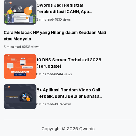
Qwords Jadi Registrar
Terakreditasi ICANN, Apa
Untungnya?
3 mins read
•
4530 views
Cara Melacak HP yang Hilang dalam Keadaan Mati
atau Menyala
5 mins read
•
67606 views
10 DNS Server Terbaik di 2026
(Terupdate)
8 mins read
•
62414 views
8+ Aplikasi Random Video Call
Terbaik, Bantu Belajar Bahasa
Asing!
6 mins read
•
49374 views
Copyright © 2026 Qwords