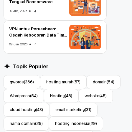
Tangkal Ransomware
Enterprise
10 Jun, 2026
4
VPN untuk Perusahaan:
Cegah Kebocoran Data Tim
WFA!
09 Jun, 2026
4
Topik Populer
qwords
(366)
hosting murah
(57)
domain
(54)
Wordpress
(54)
Hosting
(48)
website
(45)
cloud hosting
(43)
email marketing
(31)
nama domain
(29)
hosting indonesia
(29)