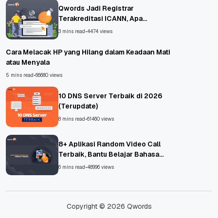
Qwords Jadi Registrar
Terakreditasi ICANN, Apa
Untungnya?
3 mins read
•
4474 views
Cara Melacak HP yang Hilang dalam Keadaan Mati
atau Menyala
5 mins read
•
66680 views
10 DNS Server Terbaik di 2026
(Terupdate)
8 mins read
•
61460 views
8+ Aplikasi Random Video Call
Terbaik, Bantu Belajar Bahasa
Asing!
6 mins read
•
48996 views
Copyright © 2026 Qwords