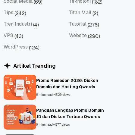
Social Media
Teknologi
(69)
(182)
Social Media
Teknologi
Tips
Titan Mail
(242)
(2)
Tips
Titan Mail
Tren Industri
Tutorial
(4)
(278)
Tren Industri
Tutorial
VPS
Website
(43)
(290)
VPS
Website
WordPress
(124)
WordPress
Artikel Trending
Promo Ramadan 2026: Diskon
Domain dan Hosting Qwords
6 mins read
•
4529 views
Panduan Lengkap Promo Domain
.ID dan Diskon Terbaru Qwords
6 mins read
•
4877 views