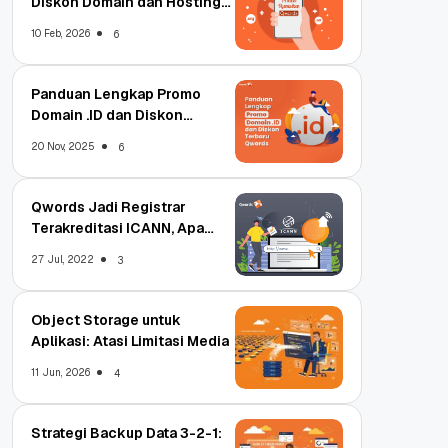
Diskon Domain dan Hosting
Qwords
10 Feb, 2026
6
Panduan Lengkap Promo
Domain .ID dan Diskon
Terbaru
20 Nov, 2025
6
Qwords Jadi Registrar
Terakreditasi ICANN, Apa
Untungnya?
27 Jul, 2022
3
Object Storage untuk
Aplikasi: Atasi Limitasi Media
11 Jun, 2026
4
Strategi Backup Data 3-2-1: