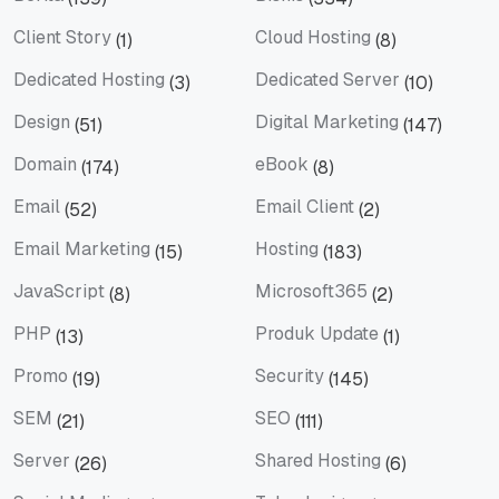
Berita
Bisnis
Client Story
Cloud Hosting
(1)
(8)
Client Story
Cloud Hosting
Dedicated Hosting
Dedicated Server
(3)
(10)
Dedicated Hosting
Dedicated Server
Design
Digital Marketing
(51)
(147)
Design
Digital Marketing
Domain
eBook
(174)
(8)
Domain
eBook
Email
Email Client
(52)
(2)
Email
Email Client
Email Marketing
Hosting
(15)
(183)
Email Marketing
Hosting
JavaScript
Microsoft365
(8)
(2)
JavaScript
Microsoft365
PHP
Produk Update
(13)
(1)
PHP
Produk Update
Promo
Security
(19)
(145)
Promo
Security
SEM
SEO
(21)
(111)
SEM
SEO
Server
Shared Hosting
(26)
(6)
Server
Shared Hosting