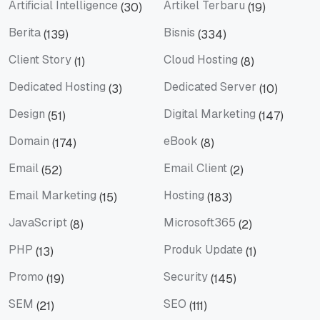
Artificial Intelligence
Artikel Terbaru
(30)
(19)
Artificial Intelligence
Artikel Terbaru
Berita
Bisnis
(139)
(334)
Berita
Bisnis
Client Story
Cloud Hosting
(1)
(8)
Client Story
Cloud Hosting
Dedicated Hosting
Dedicated Server
(3)
(10)
Dedicated Hosting
Dedicated Server
Design
Digital Marketing
(51)
(147)
Design
Digital Marketing
Domain
eBook
(174)
(8)
Domain
eBook
Email
Email Client
(52)
(2)
Email
Email Client
Email Marketing
Hosting
(15)
(183)
Email Marketing
Hosting
JavaScript
Microsoft365
(8)
(2)
JavaScript
Microsoft365
PHP
Produk Update
(13)
(1)
PHP
Produk Update
Promo
Security
(19)
(145)
Promo
Security
SEM
SEO
(21)
(111)
SEM
SEO