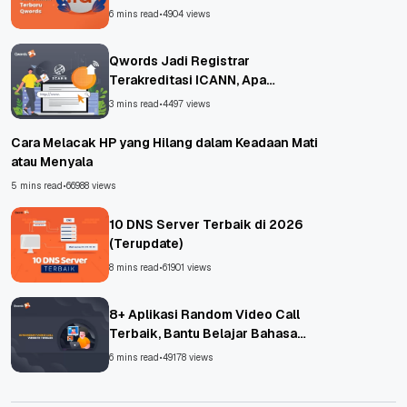
6 mins read
•
4904 views
Qwords Jadi Registrar
Terakreditasi ICANN, Apa
Untungnya?
3 mins read
•
4497 views
Cara Melacak HP yang Hilang dalam Keadaan Mati
atau Menyala
5 mins read
•
66988 views
10 DNS Server Terbaik di 2026
(Terupdate)
8 mins read
•
61901 views
8+ Aplikasi Random Video Call
Terbaik, Bantu Belajar Bahasa
Asing!
6 mins read
•
49178 views