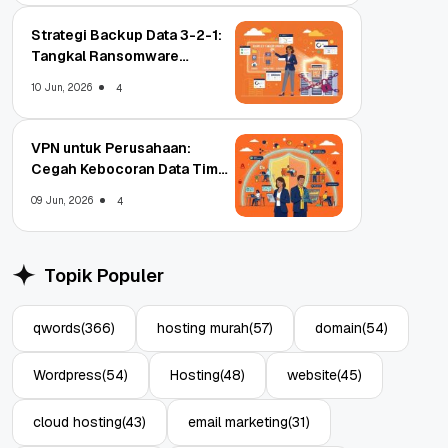
Strategi Backup Data 3-2-1:
Tangkal Ransomware
Enterprise
10 Jun, 2026
4
VPN untuk Perusahaan:
Cegah Kebocoran Data Tim
WFA!
09 Jun, 2026
4
Topik Populer
qwords
(366)
hosting murah
(57)
domain
(54)
Wordpress
(54)
Hosting
(48)
website
(45)
cloud hosting
(43)
email marketing
(31)