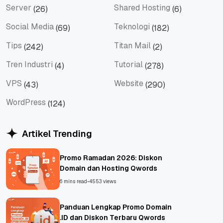
Server
Shared Hosting
(26)
(6)
Server
Shared Hosting
Social Media
Teknologi
(69)
(182)
Social Media
Teknologi
Tips
Titan Mail
(242)
(2)
Tips
Titan Mail
Tren Industri
Tutorial
(4)
(278)
Tren Industri
Tutorial
VPS
Website
(43)
(290)
VPS
Website
WordPress
(124)
WordPress
Artikel Trending
Promo Ramadan 2026: Diskon
Domain dan Hosting Qwords
6 mins read
•
4553 views
Panduan Lengkap Promo Domain
.ID dan Diskon Terbaru Qwords