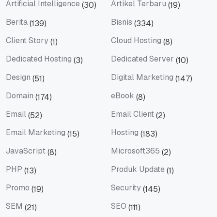
Artificial Intelligence
Artikel Terbaru
(30)
(19)
Artificial Intelligence
Artikel Terbaru
Berita
Bisnis
(139)
(334)
Berita
Bisnis
Client Story
Cloud Hosting
(1)
(8)
Client Story
Cloud Hosting
Dedicated Hosting
Dedicated Server
(3)
(10)
Dedicated Hosting
Dedicated Server
Design
Digital Marketing
(51)
(147)
Design
Digital Marketing
Domain
eBook
(174)
(8)
Domain
eBook
Email
Email Client
(52)
(2)
Email
Email Client
Email Marketing
Hosting
(15)
(183)
Email Marketing
Hosting
JavaScript
Microsoft365
(8)
(2)
JavaScript
Microsoft365
PHP
Produk Update
(13)
(1)
PHP
Produk Update
Promo
Security
(19)
(145)
Promo
Security
SEM
SEO
(21)
(111)
SEM
SEO