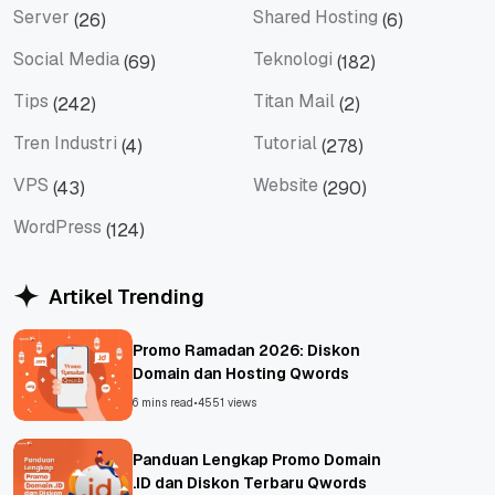
Server
Shared Hosting
(26)
(6)
Server
Shared Hosting
Social Media
Teknologi
(69)
(182)
Social Media
Teknologi
Tips
Titan Mail
(242)
(2)
Tips
Titan Mail
Tren Industri
Tutorial
(4)
(278)
Tren Industri
Tutorial
VPS
Website
(43)
(290)
VPS
Website
WordPress
(124)
WordPress
Artikel Trending
Promo Ramadan 2026: Diskon
Domain dan Hosting Qwords
6 mins read
•
4551 views
Panduan Lengkap Promo Domain
.ID dan Diskon Terbaru Qwords