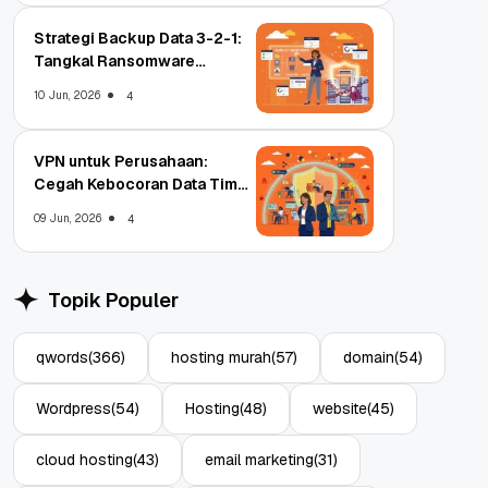
Strategi Backup Data 3-2-1:
Tangkal Ransomware
Enterprise
10 Jun, 2026
4
VPN untuk Perusahaan:
Cegah Kebocoran Data Tim
WFA!
09 Jun, 2026
4
Topik Populer
qwords
(366)
hosting murah
(57)
domain
(54)
Wordpress
(54)
Hosting
(48)
website
(45)
cloud hosting
(43)
email marketing
(31)