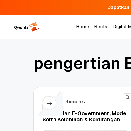
Dapatkan 
Skip
to
Home
Berita
Digital 
content
Home
Berita
Digital 
p
e
n
g
e
r
t
i
a
n
Berita
4 mins read
Pengertian E-Government, Model
Serta Kelebihan & Kekurangan