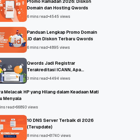
Promo Ramadan 2026: Diskon
Domain dan Hosting Qwords
6 mins read
•
4545 views
Panduan Lengkap Promo Domain
.ID dan Diskon Terbaru Qwords
6 mins read
•
4895 views
Qwords Jadi Registrar
Terakreditasi ICANN, Apa
Untungnya?
3 mins read
•
4494 views
ra Melacak HP yang Hilang dalam Keadaan Mati
au Menyala
ins read
•
66893 views
10 DNS Server Terbaik di 2026
(Terupdate)
8 mins read
•
61740 views