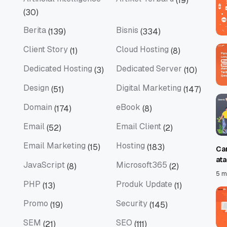
(19)
Artificial Intelligence
Artikel Terbaru
(30)
Berita
Bisnis
(139)
(334)
Berita
Bisnis
Client Story
Cloud Hosting
(1)
(8)
Client Story
Cloud Hosting
Dedicated Hosting
Dedicated Server
(3)
(10)
Dedicated Hosting
Dedicated Server
Design
Digital Marketing
(51)
(147)
Design
Digital Marketing
Domain
eBook
(174)
(8)
Domain
eBook
Email
Email Client
(52)
(2)
Email
Email Client
Email Marketing
Hosting
(15)
(183)
Ca
Email Marketing
Hosting
at
JavaScript
Microsoft365
(8)
(2)
JavaScript
Microsoft365
5 m
PHP
Produk Update
(13)
(1)
PHP
Produk Update
Promo
Security
(19)
(145)
Promo
Security
SEM
SEO
(21)
(111)