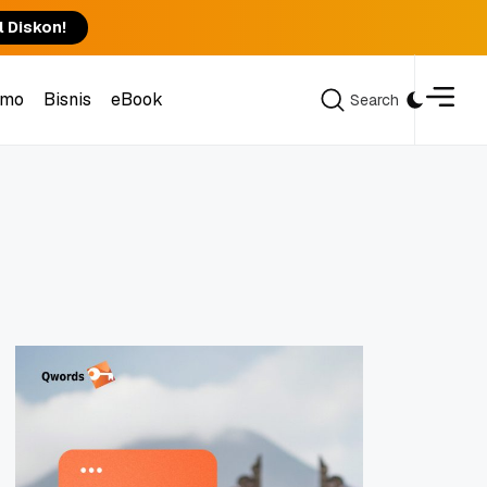
l Diskon!
omo
Bisnis
eBook
Search
Search
omo
Bisnis
eBook