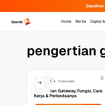
Dapatkan 
Skip
to
Home
Berita
Digital 
content
Home
Berita
Digital 
p
e
n
g
e
r
t
i
a
n
Teknologi
5 mins read
Pengertian Gateway, Fungsi, Cara
Kerja & Perbedaanya