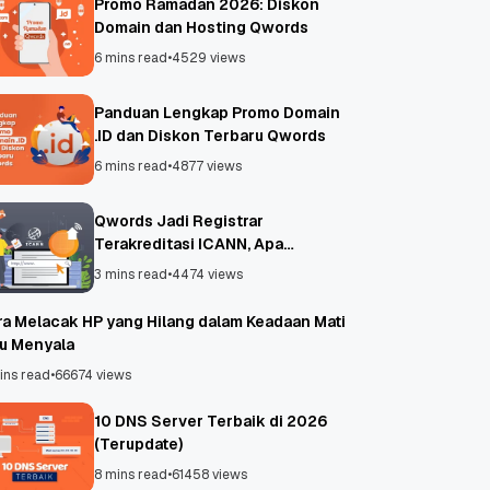
Promo Ramadan 2026: Diskon
Domain dan Hosting Qwords
6 mins read
•
4529 views
Panduan Lengkap Promo Domain
.ID dan Diskon Terbaru Qwords
6 mins read
•
4877 views
Qwords Jadi Registrar
Terakreditasi ICANN, Apa
Untungnya?
3 mins read
•
4474 views
ra Melacak HP yang Hilang dalam Keadaan Mati
au Menyala
ins read
•
66674 views
10 DNS Server Terbaik di 2026
(Terupdate)
8 mins read
•
61458 views