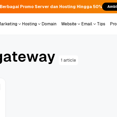
Berbagai Promo Server dan Hosting Hingga 50%
Ambi
Marketing
Hosting
Domain
Website
Email
Tips
Pr
Marketing
Hosting
Domain
Website
Email
Tips
Pr
g
a
t
e
w
a
y
1 article