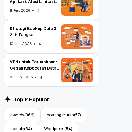
Aplikasi: Atasi Limitasi
Media
11 Jun, 2026
4
Strategi Backup Data 3-
2-1: Tangkal
Ransomware Enterprise
10 Jun, 2026
4
VPN untuk Perusahaan:
Cegah Kebocoran Data
Tim WFA!
09 Jun, 2026
4
Object Storage untuk
Stra
Aplikasi: Atasi Limitasi
1: T
Topik Populer
Media
Ente
11 Jun, 2026
10 Ju
4
qwords
(366)
hosting murah
(57)
domain
(54)
Wordpress
(54)