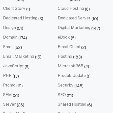
Berita
Bisnis
Client Story
Cloud Hosting
(1)
(8)
Client Story
Cloud Hosting
Dedicated Hosting
Dedicated Server
(3)
(10)
Dedicated Hosting
Dedicated Server
Design
Digital Marketing
(51)
(147)
Design
Digital Marketing
Domain
eBook
(174)
(8)
Domain
eBook
Email
Email Client
(52)
(2)
Email
Email Client
Email Marketing
Hosting
(15)
(183)
Email Marketing
Hosting
JavaScript
Microsoft365
(8)
(2)
JavaScript
Microsoft365
PHP
Produk Update
(13)
(1)
PHP
Produk Update
Promo
Security
(19)
(145)
Promo
Security
SEM
SEO
(21)
(111)
SEM
SEO
Server
Shared Hosting
(26)
(6)
Server
Shared Hosting