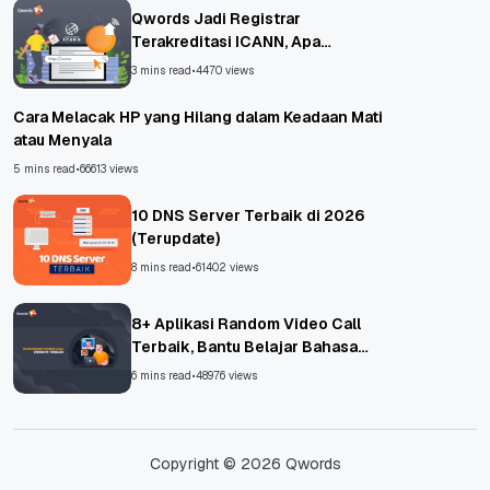
Qwords Jadi Registrar
Terakreditasi ICANN, Apa
Untungnya?
3 mins read
•
4470 views
Cara Melacak HP yang Hilang dalam Keadaan Mati
atau Menyala
5 mins read
•
66613 views
10 DNS Server Terbaik di 2026
(Terupdate)
8 mins read
•
61402 views
8+ Aplikasi Random Video Call
Terbaik, Bantu Belajar Bahasa
Asing!
6 mins read
•
48976 views
Copyright © 2026 Qwords