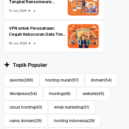
Tangkal Ransomware
Enterprise
10 Jun, 2026
4
VPN untuk Perusahaan:
Cegah Kebocoran Data Tim
WFA!
09 Jun, 2026
4
Topik Populer
qwords
(366)
hosting murah
(57)
domain
(54)
Wordpress
(54)
Hosting
(48)
website
(45)
cloud hosting
(43)
email marketing
(31)
nama domain
(29)
hosting indonesia
(29)