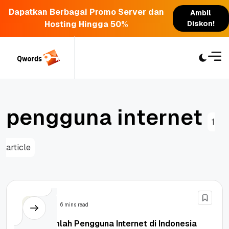
Dapatkan Berbagai Promo Server dan
Ambil
Hosting Hingga 50%
Diskon!
Skip
to
content
p
e
n
g
g
u
n
a
i
n
t
e
r
n
e
t
1
article
Berita
6 mins read
Data Jumlah Pengguna Internet di Indonesia