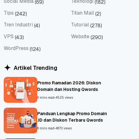
Social Media
Teknologi
(69)
(182)
Social Media
Teknologi
Tips
Titan Mail
(242)
(2)
Tips
Titan Mail
Tren Industri
Tutorial
(4)
(278)
Tren Industri
Tutorial
VPS
Website
(43)
(290)
VPS
Website
WordPress
(124)
WordPress
Artikel Trending
Promo Ramadan 2026: Diskon
Domain dan Hosting Qwords
6 mins read
•
4525 views
Panduan Lengkap Promo Domain
.ID dan Diskon Terbaru Qwords
6 mins read
•
4870 views