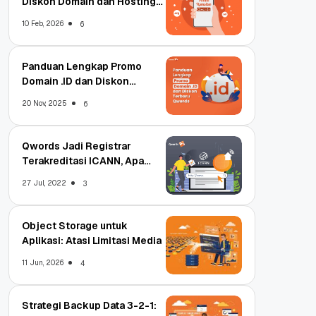
Diskon Domain dan Hosting
Qwords
10 Feb, 2026
6
Panduan Lengkap Promo
Domain .ID dan Diskon
Terbaru
20 Nov, 2025
6
Qwords Jadi Registrar
Terakreditasi ICANN, Apa
Untungnya?
27 Jul, 2022
3
Object Storage untuk
Aplikasi: Atasi Limitasi Media
11 Jun, 2026
4
Strategi Backup Data 3-2-1: