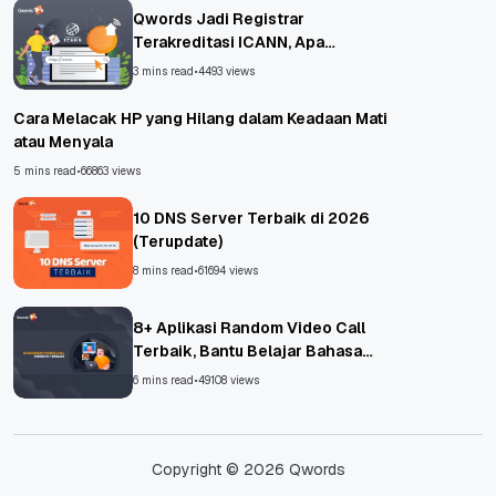
Qwords Jadi Registrar
Terakreditasi ICANN, Apa
Untungnya?
3 mins read
•
4493 views
Cara Melacak HP yang Hilang dalam Keadaan Mati
atau Menyala
5 mins read
•
66863 views
10 DNS Server Terbaik di 2026
(Terupdate)
8 mins read
•
61694 views
8+ Aplikasi Random Video Call
Terbaik, Bantu Belajar Bahasa
Asing!
6 mins read
•
49108 views
Copyright © 2026 Qwords