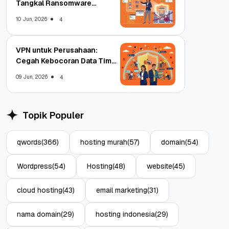
Tangkal Ransomware
Enterprise
10 Jun, 2026
4
VPN untuk Perusahaan:
Cegah Kebocoran Data Tim
WFA!
09 Jun, 2026
4
Topik Populer
qwords
(366)
hosting murah
(57)
domain
(54)
Wordpress
(54)
Hosting
(48)
website
(45)
cloud hosting
(43)
email marketing
(31)
nama domain
(29)
hosting indonesia
(29)