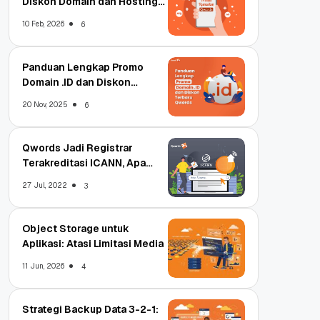
Diskon Domain dan Hosting
Qwords
10 Feb, 2026
6
Panduan Lengkap Promo
Domain .ID dan Diskon
Terbaru
20 Nov, 2025
6
Qwords Jadi Registrar
Terakreditasi ICANN, Apa
Untungnya?
27 Jul, 2022
3
Object Storage untuk
Aplikasi: Atasi Limitasi Media
11 Jun, 2026
4
Strategi Backup Data 3-2-1: