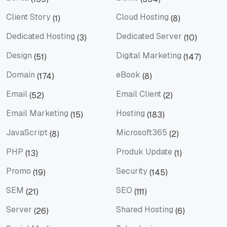
Berita
Bisnis
Client Story
Cloud Hosting
(1)
(8)
Client Story
Cloud Hosting
Dedicated Hosting
Dedicated Server
(3)
(10)
Dedicated Hosting
Dedicated Server
Design
Digital Marketing
(51)
(147)
Design
Digital Marketing
Domain
eBook
(174)
(8)
Domain
eBook
Email
Email Client
(52)
(2)
Email
Email Client
Email Marketing
Hosting
(15)
(183)
Email Marketing
Hosting
JavaScript
Microsoft365
(8)
(2)
JavaScript
Microsoft365
PHP
Produk Update
(13)
(1)
PHP
Produk Update
Promo
Security
(19)
(145)
Promo
Security
SEM
SEO
(21)
(111)
SEM
SEO
Server
Shared Hosting
(26)
(6)
Server
Shared Hosting