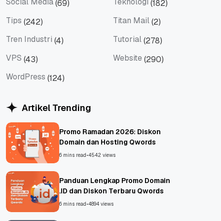
Social Media
Teknologi
(69)
(182)
Social Media
Teknologi
Tips
Titan Mail
(242)
(2)
Tips
Titan Mail
Tren Industri
Tutorial
(4)
(278)
Tren Industri
Tutorial
VPS
Website
(43)
(290)
VPS
Website
WordPress
(124)
WordPress
Artikel Trending
Promo Ramadan 2026: Diskon
Domain dan Hosting Qwords
6 mins read
•
4542 views
Panduan Lengkap Promo Domain
.ID dan Diskon Terbaru Qwords
6 mins read
•
4894 views