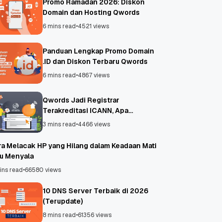
Promo Ramadan 2026: Diskon
Domain dan Hosting Qwords
6 mins read
•
4521 views
Panduan Lengkap Promo Domain
.ID dan Diskon Terbaru Qwords
6 mins read
•
4867 views
Qwords Jadi Registrar
Terakreditasi ICANN, Apa
Untungnya?
3 mins read
•
4466 views
ra Melacak HP yang Hilang dalam Keadaan Mati
au Menyala
ins read
•
66580 views
10 DNS Server Terbaik di 2026
(Terupdate)
8 mins read
•
61356 views