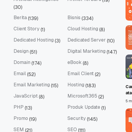
(19)
Artificial Intelligence
Artikel Terbaru
(30)
Berita
Bisnis
(139)
(334)
Berita
Bisnis
Client Story
Cloud Hosting
(1)
(8)
Client Story
Cloud Hosting
Dedicated Hosting
Dedicated Server
(3)
(10)
Dedicated Hosting
Dedicated Server
Design
Digital Marketing
(51)
(147)
Design
Digital Marketing
Domain
eBook
(174)
(8)
Domain
eBook
Email
Email Client
(52)
(2)
Email
Email Client
Email Marketing
Hosting
(15)
(183)
Ca
Email Marketing
Hosting
at
JavaScript
Microsoft365
(8)
(2)
JavaScript
Microsoft365
5 m
PHP
Produk Update
(13)
(1)
PHP
Produk Update
Promo
Security
(19)
(145)
Promo
Security
SEM
SEO
(21)
(111)