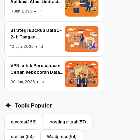
Aplikasi: Atasi Limitasi
Media
11 Jun, 2026
4
Strategi Backup Data 3-
2-1: Tangkal
Ransomware Enterprise
10 Jun, 2026
4
VPN untuk Perusahaan:
Cegah Kebocoran Data
Tim WFA!
09 Jun, 2026
4
Object Storage untuk
S
Aplikasi: Atasi Limitasi
1
Topik Populer
Media
E
11 Jun, 2026
10
4
qwords
(366)
hosting murah
(57)
domain
(54)
Wordpress
(54)