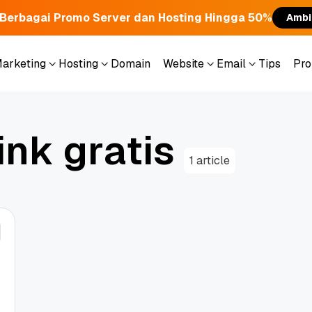
Berbagai Promo Server dan Hosting Hingga 50%
Ambi
Marketing
Hosting
Domain
Website
Email
Tips
Pr
Marketing
Hosting
Domain
Website
Email
Tips
Pr
i
n
k
g
r
a
t
i
s
1 article