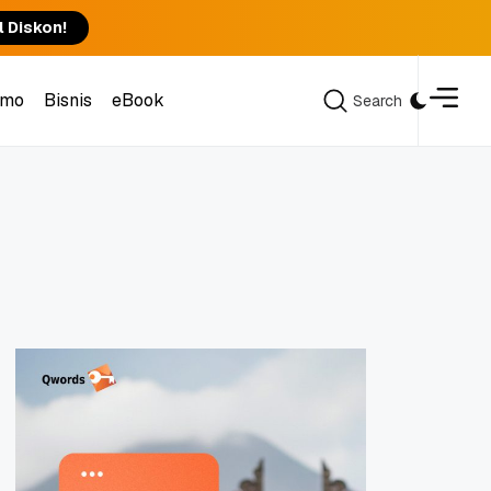
l Diskon!
omo
Bisnis
eBook
Search
Search
omo
Bisnis
eBook