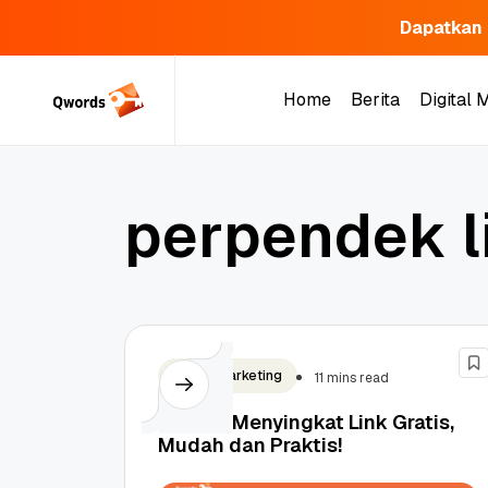
Dapatkan 
Skip
to
Home
Berita
Digital 
content
Home
Berita
Digital 
p
e
r
p
e
n
d
e
k
l
Digital Marketing
11 mins read
10 Cara Menyingkat Link Gratis,
Mudah dan Praktis!