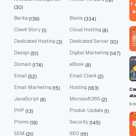
(19)
Artificial Intelligence
Artikel Terbaru
(30)
Berita
Bisnis
(139)
(334)
Berita
Bisnis
Client Story
Cloud Hosting
(1)
(8)
Client Story
Cloud Hosting
Dedicated Hosting
Dedicated Server
(3)
(10)
Dedicated Hosting
Dedicated Server
Design
Digital Marketing
(51)
(147)
Design
Digital Marketing
Domain
eBook
(174)
(8)
Domain
eBook
Email
Email Client
(52)
(2)
Email
Email Client
Email Marketing
Hosting
(15)
(183)
Ca
Email Marketing
Hosting
at
JavaScript
Microsoft365
(8)
(2)
JavaScript
Microsoft365
5 m
PHP
Produk Update
(13)
(1)
PHP
Produk Update
Promo
Security
(19)
(145)
Promo
Security
SEM
SEO
(21)
(111)