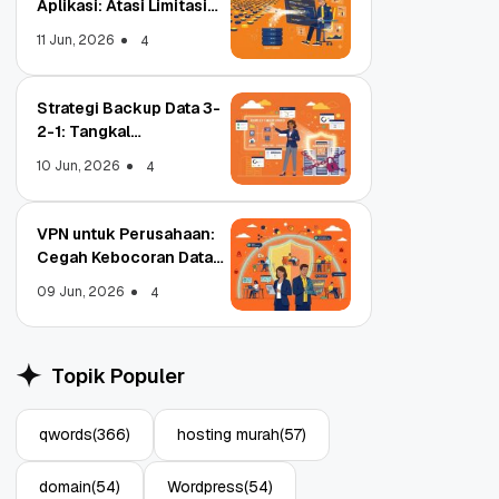
Aplikasi: Atasi Limitasi
Media
11 Jun, 2026
4
Strategi Backup Data 3-
2-1: Tangkal
Ransomware Enterprise
10 Jun, 2026
4
VPN untuk Perusahaan:
Cegah Kebocoran Data
Tim WFA!
09 Jun, 2026
4
Object Storage untuk
S
Aplikasi: Atasi Limitasi
1
Topik Populer
Media
E
11 Jun, 2026
10
4
qwords
(366)
hosting murah
(57)
domain
(54)
Wordpress
(54)