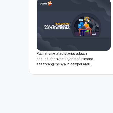
Plagiarisme atau plagiat adalah
sebuah tindakan kejahatan dimana
seseorang menyalin-tempel atau
mengambil tulisan orang lain tanpa
dikredit. Tindakan ini termasuk
pelanggaran hukum dan ada
ganjarannya...