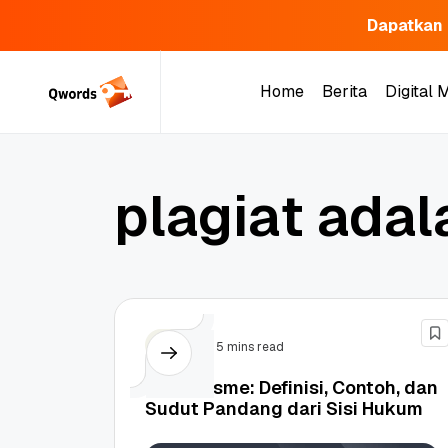
Dapatkan 
Skip
to
Home
Berita
Digital 
content
Home
Berita
Digital 
p
l
a
g
i
a
t
a
d
a
l
Tips
5 mins read
Plagiarisme: Definisi, Contoh, dan
Sudut Pandang dari Sisi Hukum