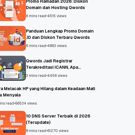
Promo Ramadan 2026: Diskon
Domain dan Hosting Qwords
6 mins read
•
4515 views
Panduan Lengkap Promo Domain
.ID dan Diskon Terbaru Qwords
6 mins read
•
4863 views
Qwords Jadi Registrar
Terakreditasi ICANN, Apa
Untungnya?
3 mins read
•
4456 views
ra Melacak HP yang Hilang dalam Keadaan Mati
au Menyala
ins read
•
66534 views
10 DNS Server Terbaik di 2026
(Terupdate)
8 mins read
•
61270 views