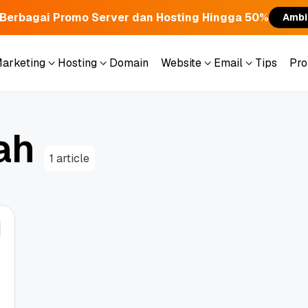
Berbagai Promo Server dan Hosting Hingga 50%
Ambi
Marketing
Hosting
Domain
Website
Email
Tips
Pr
Marketing
Hosting
Domain
Website
Email
Tips
Pr
a
h
1 article