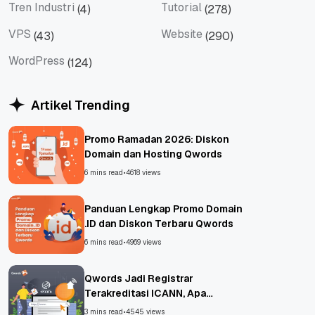
Tren Industri
Tutorial
(4)
(278)
Tren Industri
Tutorial
VPS
Website
(43)
(290)
VPS
Website
WordPress
(124)
WordPress
Artikel Trending
Promo Ramadan 2026: Diskon
Domain dan Hosting Qwords
6 mins read
•
4618 views
Panduan Lengkap Promo Domain
.ID dan Diskon Terbaru Qwords
6 mins read
•
4969 views
Qwords Jadi Registrar
Terakreditasi ICANN, Apa
Untungnya?
3 mins read
•
4545 views