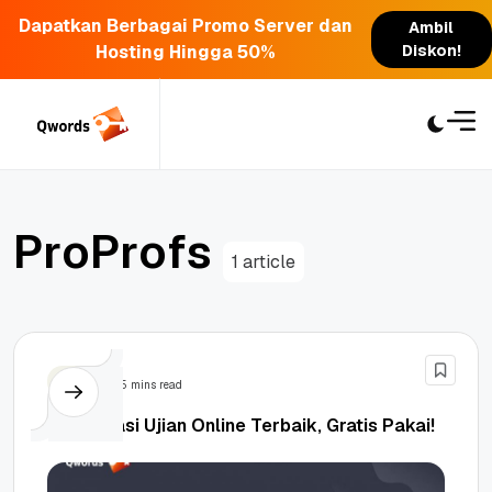
Dapatkan Berbagai Promo Server dan
Ambil
Hosting Hingga 50%
Diskon!
Skip
to
content
P
r
o
P
r
o
f
s
1 article
Tips
5 mins read
10 Aplikasi Ujian Online Terbaik, Gratis Pakai!