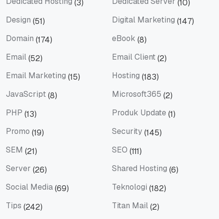
Dedicated Hosting
Dedicated Server
(3)
(10)
Dedicated Hosting
Dedicated Server
Design
Digital Marketing
(51)
(147)
Design
Digital Marketing
Domain
eBook
(174)
(8)
Domain
eBook
Email
Email Client
(52)
(2)
Email
Email Client
Email Marketing
Hosting
(15)
(183)
Email Marketing
Hosting
JavaScript
Microsoft365
(8)
(2)
JavaScript
Microsoft365
PHP
Produk Update
(13)
(1)
PHP
Produk Update
Promo
Security
(19)
(145)
Promo
Security
SEM
SEO
(21)
(111)
SEM
SEO
Server
Shared Hosting
(26)
(6)
Server
Shared Hosting
Social Media
Teknologi
(69)
(182)
Social Media
Teknologi
Tips
Titan Mail
(242)
(2)
Tips
Titan Mail