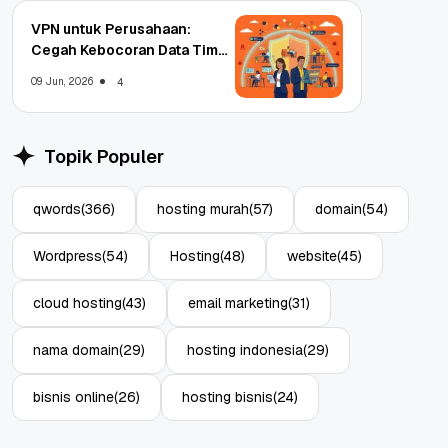
VPN untuk Perusahaan:
Cegah Kebocoran Data Tim
WFA!
09 Jun, 2026
4
Topik Populer
qwords
(366)
hosting murah
(57)
domain
(54)
Wordpress
(54)
Hosting
(48)
website
(45)
cloud hosting
(43)
email marketing
(31)
nama domain
(29)
hosting indonesia
(29)
bisnis online
(26)
hosting bisnis
(24)