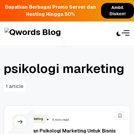
Dapatkan Berbagai Promo Server dan
Ambil
Hosting Hingga 50%
Diskon!
Skip
to
content
psikologi marketing
1 article
Digital Marketing
4 mins read
Penerapan Psikologi Marketing Untuk Bisnis