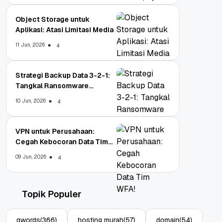
Object Storage untuk
Aplikasi: Atasi Limitasi Media
11 Jun, 2026
4
Strategi Backup Data 3-2-1:
Tangkal Ransomware
Enterprise
10 Jun, 2026
4
VPN untuk Perusahaan:
Cegah Kebocoran Data Tim
WFA!
09 Jun, 2026
4
Topik Populer
qwords
(366)
hosting murah
(57)
domain
(54)