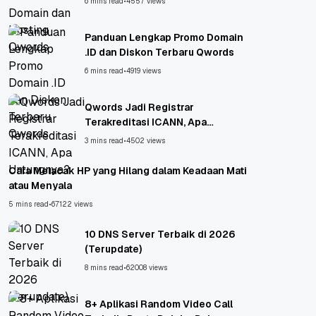
6 mins read
•
4557 views
Panduan Lengkap Promo Domain
.ID dan Diskon Terbaru Qwords
6 mins read
•
4919 views
Qwords Jadi Registrar
Terakreditasi ICANN, Apa
Untungnya?
3 mins read
•
4502 views
Cara Melacak HP yang Hilang dalam Keadaan Mati
atau Menyala
5 mins read
•
67122 views
10 DNS Server Terbaik di 2026
(Terupdate)
8 mins read
•
62008 views
8+ Aplikasi Random Video Call