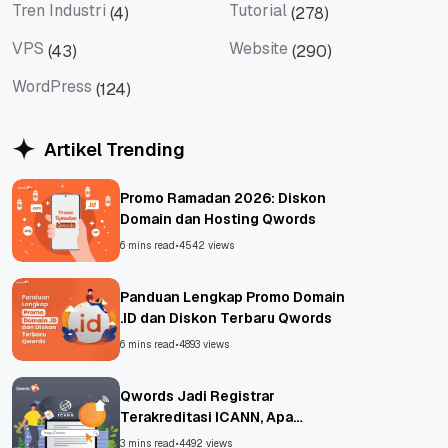
Tren Industri
Tutorial
(4)
(278)
Tren Industri
Tutorial
VPS
Website
(43)
(290)
VPS
Website
WordPress
(124)
WordPress
Artikel Trending
Promo Ramadan 2026: Diskon
Domain dan Hosting Qwords
6 mins read
•
4542 views
Panduan Lengkap Promo Domain
.ID dan Diskon Terbaru Qwords
6 mins read
•
4893 views
Qwords Jadi Registrar
Terakreditasi ICANN, Apa
Untungnya?
3 mins read
•
4492 views