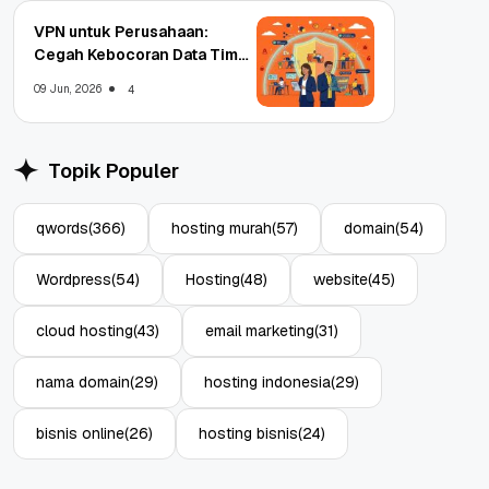
VPN untuk Perusahaan:
Cegah Kebocoran Data Tim
WFA!
09 Jun, 2026
4
Topik Populer
qwords
(366)
hosting murah
(57)
domain
(54)
Wordpress
(54)
Hosting
(48)
website
(45)
cloud hosting
(43)
email marketing
(31)
nama domain
(29)
hosting indonesia
(29)
bisnis online
(26)
hosting bisnis
(24)