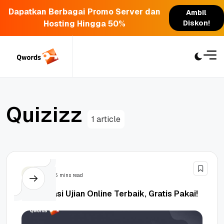
Dapatkan Berbagai Promo Server dan
Ambil
Hosting Hingga 50%
Diskon!
Skip
to
content
Q
u
i
z
i
z
z
1 article
Tips
5 mins read
10 Aplikasi Ujian Online Terbaik, Gratis Pakai!