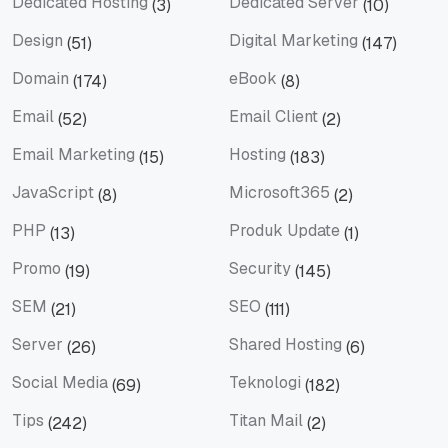
Dedicated Hosting
Dedicated Server
(3)
(10)
Dedicated Hosting
Dedicated Server
Design
Digital Marketing
(51)
(147)
Design
Digital Marketing
Domain
eBook
(174)
(8)
Domain
eBook
Email
Email Client
(52)
(2)
Email
Email Client
Email Marketing
Hosting
(15)
(183)
Email Marketing
Hosting
JavaScript
Microsoft365
(8)
(2)
JavaScript
Microsoft365
PHP
Produk Update
(13)
(1)
PHP
Produk Update
Promo
Security
(19)
(145)
Promo
Security
SEM
SEO
(21)
(111)
SEM
SEO
Server
Shared Hosting
(26)
(6)
Server
Shared Hosting
Social Media
Teknologi
(69)
(182)
Social Media
Teknologi
Tips
Titan Mail
(242)
(2)
Tips
Titan Mail