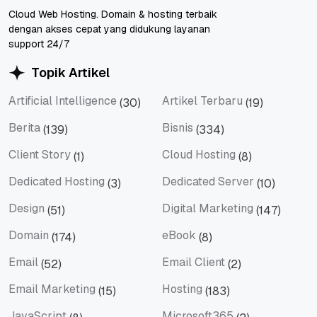
Cloud Web Hosting. Domain & hosting terbaik
dengan akses cepat yang didukung layanan
support 24/7
Topik Artikel
Artificial Intelligence
Artikel Terbaru
(30)
(19)
Artificial Intelligence
Artikel Terbaru
Berita
Bisnis
(139)
(334)
Berita
Bisnis
Client Story
Cloud Hosting
(1)
(8)
Client Story
Cloud Hosting
Dedicated Hosting
Dedicated Server
(3)
(10)
Dedicated Hosting
Dedicated Server
Design
Digital Marketing
(51)
(147)
Design
Digital Marketing
Domain
eBook
(174)
(8)
Domain
eBook
Email
Email Client
(52)
(2)
Email
Email Client
Email Marketing
Hosting
(15)
(183)
Email Marketing
Hosting
JavaScript
Microsoft365