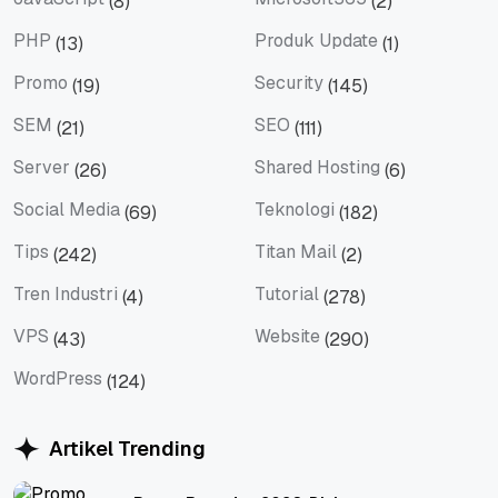
(8)
(2)
JavaScript
Microsoft365
PHP
Produk Update
(13)
(1)
PHP
Produk Update
Promo
Security
(19)
(145)
Promo
Security
SEM
SEO
(21)
(111)
SEM
SEO
Server
Shared Hosting
(26)
(6)
Server
Shared Hosting
Social Media
Teknologi
(69)
(182)
Social Media
Teknologi
Tips
Titan Mail
(242)
(2)
Tips
Titan Mail
Tren Industri
Tutorial
(4)
(278)
Tren Industri
Tutorial
VPS
Website
(43)
(290)
VPS
Website
WordPress
(124)
WordPress
Artikel Trending