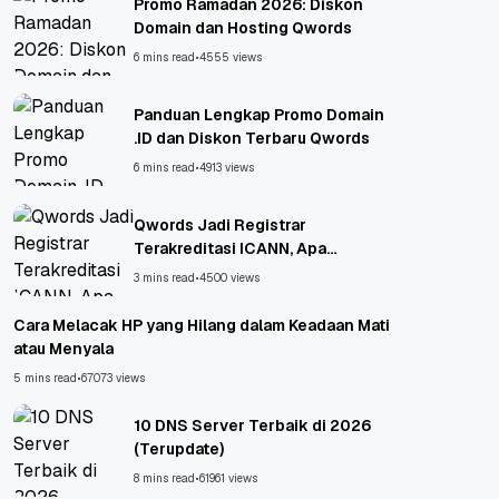
Promo Ramadan 2026: Diskon
Domain dan Hosting Qwords
6 mins read
•
4555 views
Panduan Lengkap Promo Domain
.ID dan Diskon Terbaru Qwords
6 mins read
•
4913 views
Qwords Jadi Registrar
Terakreditasi ICANN, Apa
Untungnya?
3 mins read
•
4500 views
Cara Melacak HP yang Hilang dalam Keadaan Mati
atau Menyala
5 mins read
•
67073 views
10 DNS Server Terbaik di 2026
(Terupdate)
8 mins read
•
61961 views