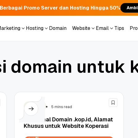
Berbagai Promo Server dan Hosting Hingga 50%
Ambi
Marketing
Hosting
Domain
Website
Email
Tips
Pr
Marketing
Hosting
Domain
Website
Email
Tips
Pr
s
i
d
o
m
a
i
n
u
n
t
u
k
Domain
5 mins read
Mengenal Domain .kop.id, Alamat
Khusus untuk Website Koperasi