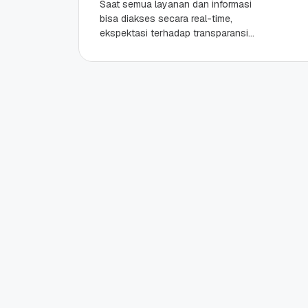
Saat semua layanan dan informasi
bisa diakses secara real-time,
ekspektasi terhadap transparansi
koperasi juga ternyata ikut naik level.
Koperasi yang dulu identik dengan
pencatatan manual...