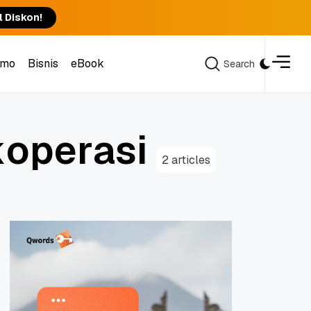
l Diskon!
omo
Bisnis
eBook
Search
Search
omo
Bisnis
eBook
k
o
p
e
r
a
s
i
2 articles