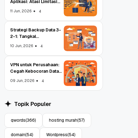
Aplikasi: Atasi Limitasi
Media
11 Jun, 2026
4
Strategi Backup Data 3-
2-1: Tangkal
Ransomware Enterprise
10 Jun, 2026
4
VPN untuk Perusahaan:
Cegah Kebocoran Data
Tim WFA!
09 Jun, 2026
4
Object Storage untuk
S
Aplikasi: Atasi Limitasi
1
Topik Populer
Media
E
11 Jun, 2026
10
4
qwords
(366)
hosting murah
(57)
domain
(54)
Wordpress
(54)