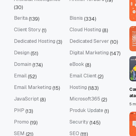
(19)
Artificial Intelligence
Artikel Terbaru
(30)
Berita
Bisnis
(139)
(334)
Berita
Bisnis
Client Story
Cloud Hosting
(1)
(8)
Client Story
Cloud Hosting
Dedicated Hosting
Dedicated Server
(3)
(10)
Dedicated Hosting
Dedicated Server
Design
Digital Marketing
(51)
(147)
Design
Digital Marketing
Domain
eBook
(174)
(8)
Domain
eBook
Email
Email Client
(52)
(2)
Email
Email Client
Email Marketing
Hosting
(15)
(183)
Ca
Email Marketing
Hosting
at
JavaScript
Microsoft365
(8)
(2)
JavaScript
Microsoft365
5 m
PHP
Produk Update
(13)
(1)
PHP
Produk Update
Promo
Security
(19)
(145)
Promo
Security
SEM
SEO
(21)
(111)