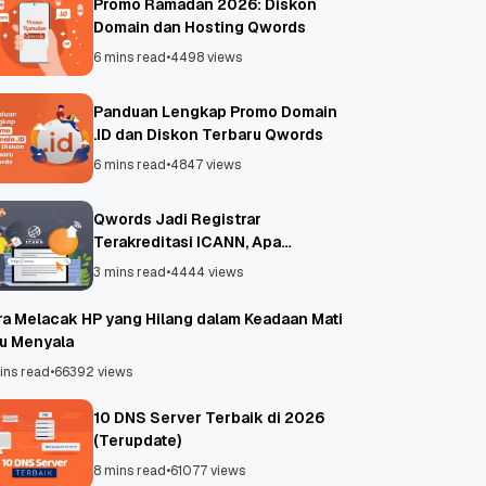
Promo Ramadan 2026: Diskon
Domain dan Hosting Qwords
6 mins read
•
4498 views
Panduan Lengkap Promo Domain
.ID dan Diskon Terbaru Qwords
6 mins read
•
4847 views
Qwords Jadi Registrar
Terakreditasi ICANN, Apa
Untungnya?
3 mins read
•
4444 views
ra Melacak HP yang Hilang dalam Keadaan Mati
au Menyala
ins read
•
66392 views
10 DNS Server Terbaik di 2026
(Terupdate)
8 mins read
•
61077 views