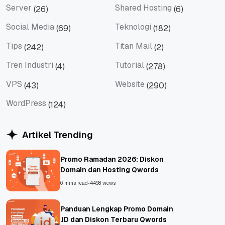
Server
Shared Hosting
(26)
(6)
Server
Shared Hosting
Social Media
Teknologi
(69)
(182)
Social Media
Teknologi
Tips
Titan Mail
(242)
(2)
Tips
Titan Mail
Tren Industri
Tutorial
(4)
(278)
Tren Industri
Tutorial
VPS
Website
(43)
(290)
VPS
Website
WordPress
(124)
WordPress
Artikel Trending
Promo Ramadan 2026: Diskon
Domain dan Hosting Qwords
6 mins read
•
4498 views
Panduan Lengkap Promo Domain
.ID dan Diskon Terbaru Qwords