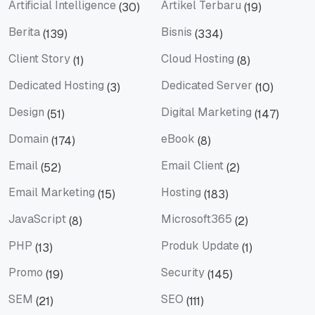
Artificial Intelligence
Artikel Terbaru
(30)
(19)
Artificial Intelligence
Artikel Terbaru
Berita
Bisnis
(139)
(334)
Berita
Bisnis
Client Story
Cloud Hosting
(1)
(8)
Client Story
Cloud Hosting
Dedicated Hosting
Dedicated Server
(3)
(10)
Dedicated Hosting
Dedicated Server
Design
Digital Marketing
(51)
(147)
Design
Digital Marketing
Domain
eBook
(174)
(8)
Domain
eBook
Email
Email Client
(52)
(2)
Email
Email Client
Email Marketing
Hosting
(15)
(183)
Email Marketing
Hosting
JavaScript
Microsoft365
(8)
(2)
JavaScript
Microsoft365
PHP
Produk Update
(13)
(1)
PHP
Produk Update
Promo
Security
(19)
(145)
Promo
Security
SEM
SEO
(21)
(111)
SEM
SEO