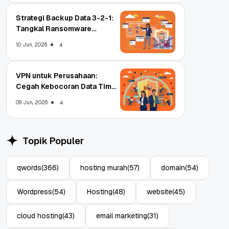
Strategi Backup Data 3-2-1:
Tangkal Ransomware
Enterprise
10 Jun, 2026
4
VPN untuk Perusahaan:
Cegah Kebocoran Data Tim
WFA!
09 Jun, 2026
4
Topik Populer
qwords
(366)
hosting murah
(57)
domain
(54)
Wordpress
(54)
Hosting
(48)
website
(45)
cloud hosting
(43)
email marketing
(31)