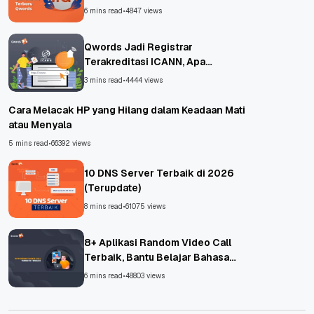
6 mins read
•
4847 views
Qwords Jadi Registrar
Terakreditasi ICANN, Apa
Untungnya?
3 mins read
•
4444 views
Cara Melacak HP yang Hilang dalam Keadaan Mati
atau Menyala
5 mins read
•
66392 views
10 DNS Server Terbaik di 2026
(Terupdate)
8 mins read
•
61075 views
8+ Aplikasi Random Video Call
Terbaik, Bantu Belajar Bahasa
Asing!
6 mins read
•
48803 views