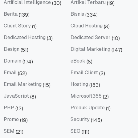
Artificial Intelligence
Artikel Terbaru
(30)
(19)
Artificial Intelligence
Artikel Terbaru
Berita
Bisnis
(139)
(334)
Berita
Bisnis
Client Story
Cloud Hosting
(1)
(8)
Client Story
Cloud Hosting
Dedicated Hosting
Dedicated Server
(3)
(10)
Dedicated Hosting
Dedicated Server
Design
Digital Marketing
(51)
(147)
Design
Digital Marketing
Domain
eBook
(174)
(8)
Domain
eBook
Email
Email Client
(52)
(2)
Email
Email Client
Email Marketing
Hosting
(15)
(183)
Email Marketing
Hosting
JavaScript
Microsoft365
(8)
(2)
JavaScript
Microsoft365
PHP
Produk Update
(13)
(1)
PHP
Produk Update
Promo
Security
(19)
(145)
Promo
Security
SEM
SEO
(21)
(111)
SEM
SEO