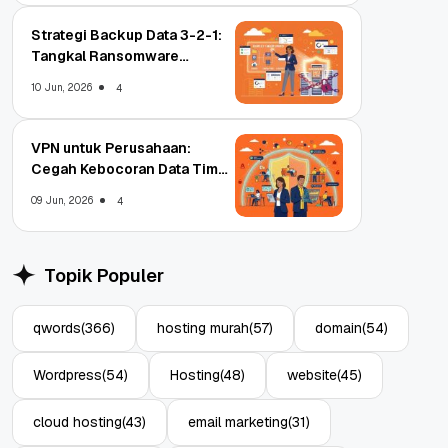
Strategi Backup Data 3-2-1:
Tangkal Ransomware
Enterprise
10 Jun, 2026
4
VPN untuk Perusahaan:
Cegah Kebocoran Data Tim
WFA!
09 Jun, 2026
4
Topik Populer
qwords
(366)
hosting murah
(57)
domain
(54)
Wordpress
(54)
Hosting
(48)
website
(45)
cloud hosting
(43)
email marketing
(31)