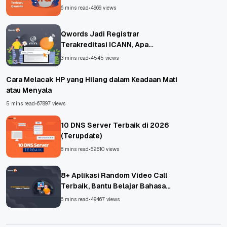
6 mins read
•
4969 views
Qwords Jadi Registrar
Terakreditasi ICANN, Apa
Untungnya?
3 mins read
•
4545 views
Cara Melacak HP yang Hilang dalam Keadaan Mati
atau Menyala
5 mins read
•
67897 views
10 DNS Server Terbaik di 2026
(Terupdate)
8 mins read
•
62610 views
8+ Aplikasi Random Video Call
Terbaik, Bantu Belajar Bahasa
Asing!
6 mins read
•
49467 views