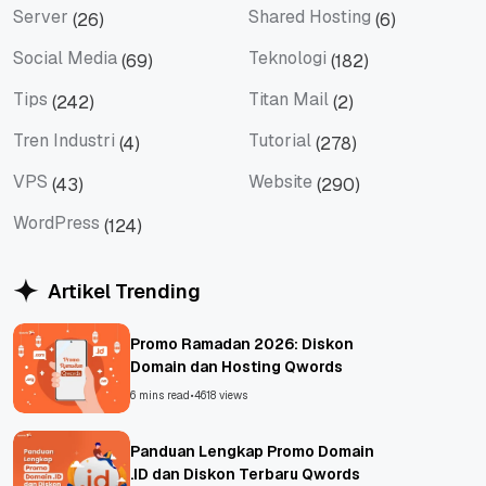
Server
Shared Hosting
(26)
(6)
Server
Shared Hosting
Social Media
Teknologi
(69)
(182)
Social Media
Teknologi
Tips
Titan Mail
(242)
(2)
Tips
Titan Mail
Tren Industri
Tutorial
(4)
(278)
Tren Industri
Tutorial
VPS
Website
(43)
(290)
VPS
Website
WordPress
(124)
WordPress
Artikel Trending
Promo Ramadan 2026: Diskon
Domain dan Hosting Qwords
6 mins read
•
4618 views
Panduan Lengkap Promo Domain
.ID dan Diskon Terbaru Qwords