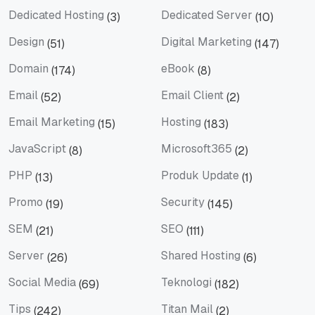
Dedicated Hosting
Dedicated Server
(3)
(10)
Dedicated Hosting
Dedicated Server
Design
Digital Marketing
(51)
(147)
Design
Digital Marketing
Domain
eBook
(174)
(8)
Domain
eBook
Email
Email Client
(52)
(2)
Email
Email Client
Email Marketing
Hosting
(15)
(183)
Email Marketing
Hosting
JavaScript
Microsoft365
(8)
(2)
JavaScript
Microsoft365
PHP
Produk Update
(13)
(1)
PHP
Produk Update
Promo
Security
(19)
(145)
Promo
Security
SEM
SEO
(21)
(111)
SEM
SEO
Server
Shared Hosting
(26)
(6)
Server
Shared Hosting
Social Media
Teknologi
(69)
(182)
Social Media
Teknologi
Tips
Titan Mail
(242)
(2)