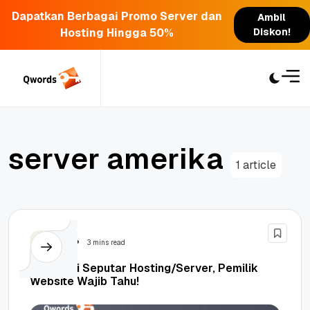
Dapatkan Berbagai Promo Server dan
Ambil
Hosting Hingga 50%
Diskon!
Skip
to
content
s
e
r
v
e
r
a
m
e
r
i
k
a
1 article
Hosting
3 mins read
Informasi Seputar Hosting/Server, Pemilik
Website Wajib Tahu!