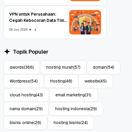
VPN untuk Perusahaan:
Cegah Kebocoran Data Tim
WFA!
09 Jun, 2026
4
Topik Populer
qwords
(366)
hosting murah
(57)
domain
(54)
Wordpress
(54)
Hosting
(48)
website
(45)
cloud hosting
(43)
email marketing
(31)
nama domain
(29)
hosting indonesia
(29)
bisnis online
(26)
hosting bisnis
(24)