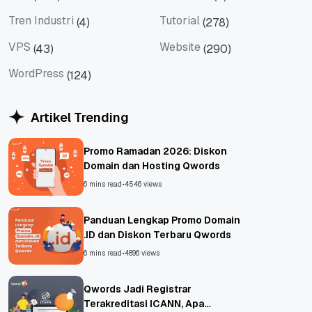
Tips
Titan Mail
Tren Industri
Tutorial
(4)
(278)
Tren Industri
Tutorial
VPS
Website
(43)
(290)
VPS
Website
WordPress
(124)
WordPress
Artikel Trending
Promo Ramadan 2026: Diskon
Domain dan Hosting Qwords
6 mins read
•
4546 views
Panduan Lengkap Promo Domain
.ID dan Diskon Terbaru Qwords
6 mins read
•
4896 views
Qwords Jadi Registrar
Terakreditasi ICANN, Apa