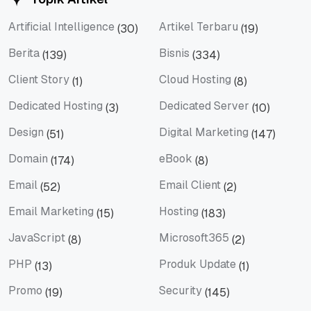
Artificial Intelligence
Artikel Terbaru
(30)
(19)
Artificial Intelligence
Artikel Terbaru
Berita
Bisnis
(139)
(334)
Berita
Bisnis
Client Story
Cloud Hosting
(1)
(8)
Client Story
Cloud Hosting
Dedicated Hosting
Dedicated Server
(3)
(10)
Dedicated Hosting
Dedicated Server
Design
Digital Marketing
(51)
(147)
Design
Digital Marketing
Domain
eBook
(174)
(8)
Domain
eBook
Email
Email Client
(52)
(2)
Email
Email Client
Email Marketing
Hosting
(15)
(183)
Email Marketing
Hosting
JavaScript
Microsoft365
(8)
(2)
JavaScript
Microsoft365
PHP
Produk Update
(13)
(1)
PHP
Produk Update
Promo
Security
(19)
(145)
Promo
Security