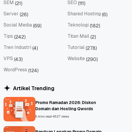
SEM
SEO
(21)
(111)
SEM
SEO
Server
Shared Hosting
(26)
(6)
Server
Shared Hosting
Social Media
Teknologi
(69)
(182)
Social Media
Teknologi
Tips
Titan Mail
(242)
(2)
Tips
Titan Mail
Tren Industri
Tutorial
(4)
(278)
Tren Industri
Tutorial
VPS
Website
(43)
(290)
VPS
Website
WordPress
(124)
WordPress
Artikel Trending
Promo Ramadan 2026: Diskon
Domain dan Hosting Qwords
6 mins read
•
4527 views
Panduan Lengkap Promo Domain