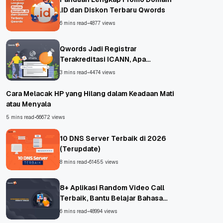
.ID dan Diskon Terbaru Qwords
6 mins read
•
4877 views
Qwords Jadi Registrar
Terakreditasi ICANN, Apa
Untungnya?
3 mins read
•
4474 views
Cara Melacak HP yang Hilang dalam Keadaan Mati
atau Menyala
5 mins read
•
66672 views
10 DNS Server Terbaik di 2026
(Terupdate)
8 mins read
•
61455 views
8+ Aplikasi Random Video Call
Terbaik, Bantu Belajar Bahasa
Asing!
6 mins read
•
48994 views