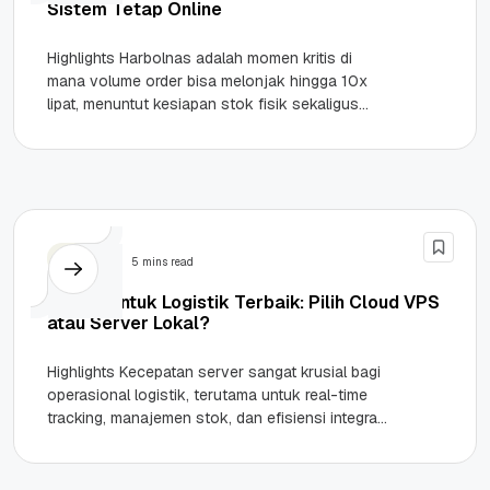
Sistem Tetap Online
Highlights Harbolnas adalah momen kritis di
mana volume order bisa melonjak hingga 10x
lipat, menuntut kesiapan stok fisik sekaligus
stabilitas sistem digital. Strategi Forecast &...
Server
5 mins read
Server untuk Logistik Terbaik: Pilih Cloud VPS
atau Server Lokal?
Highlights Kecepatan server sangat krusial bagi
operasional logistik, terutama untuk real-time
tracking, manajemen stok, dan efisiensi integrasi
API. Cloud VPS lebih unggul dibandingkan server
lokal...