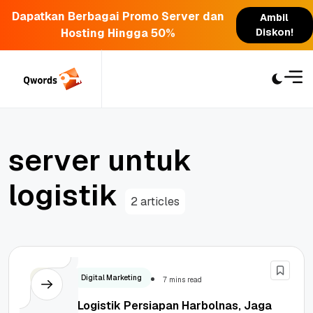
Dapatkan Berbagai Promo Server dan
Ambil
Hosting Hingga 50%
Diskon!
Skip
to
content
s
e
r
v
e
r
u
n
t
u
k
l
o
g
i
s
t
i
k
2 articles
Bisnis
Digital Marketing
7 mins read
Strategi Logistik Persiapan Harbolnas, Jaga