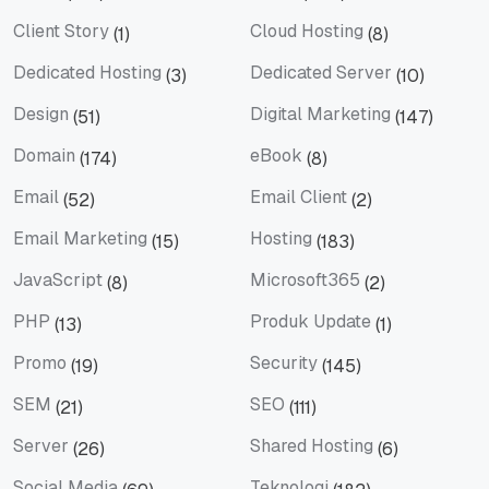
Berita
Bisnis
Client Story
Cloud Hosting
(1)
(8)
Client Story
Cloud Hosting
Dedicated Hosting
Dedicated Server
(3)
(10)
Dedicated Hosting
Dedicated Server
Design
Digital Marketing
(51)
(147)
Design
Digital Marketing
Domain
eBook
(174)
(8)
Domain
eBook
Email
Email Client
(52)
(2)
Email
Email Client
Email Marketing
Hosting
(15)
(183)
Email Marketing
Hosting
JavaScript
Microsoft365
(8)
(2)
JavaScript
Microsoft365
PHP
Produk Update
(13)
(1)
PHP
Produk Update
Promo
Security
(19)
(145)
Promo
Security
SEM
SEO
(21)
(111)
SEM
SEO
Server
Shared Hosting
(26)
(6)
Server
Shared Hosting
Social Media
Teknologi