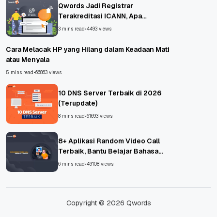
Qwords Jadi Registrar
Terakreditasi ICANN, Apa
Untungnya?
3 mins read
•
4493 views
Cara Melacak HP yang Hilang dalam Keadaan Mati
atau Menyala
5 mins read
•
66863 views
10 DNS Server Terbaik di 2026
(Terupdate)
8 mins read
•
61693 views
8+ Aplikasi Random Video Call
Terbaik, Bantu Belajar Bahasa
Asing!
6 mins read
•
49108 views
Copyright © 2026 Qwords