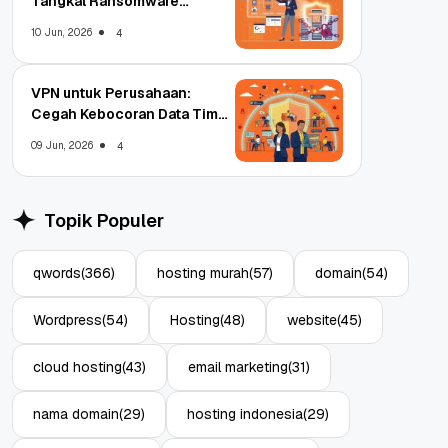
Tangkal Ransomware
Enterprise
10 Jun, 2026
4
VPN untuk Perusahaan:
Cegah Kebocoran Data Tim
WFA!
09 Jun, 2026
4
Topik Populer
qwords
(366)
hosting murah
(57)
domain
(54)
Wordpress
(54)
Hosting
(48)
website
(45)
cloud hosting
(43)
email marketing
(31)
nama domain
(29)
hosting indonesia
(29)