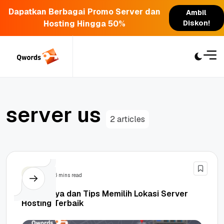
Dapatkan Berbagai Promo Server dan
Ambil
Hosting Hingga 50%
Diskon!
Skip
to
content
s
e
r
v
e
r
u
s
2 articles
Tips
6 mins read
Pentingnya dan Tips Memilih Lokasi Server
Hosting Terbaik