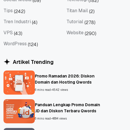
(69)
(182)
Social Media
Teknologi
Tips
Titan Mail
(242)
(2)
Tips
Titan Mail
Tren Industri
Tutorial
(4)
(278)
Tren Industri
Tutorial
VPS
Website
(43)
(290)
VPS
Website
WordPress
(124)
WordPress
Artikel Trending
Promo Ramadan 2026: Diskon
Domain dan Hosting Qwords
6 mins read
•
4542 views
Panduan Lengkap Promo Domain
.ID dan Diskon Terbaru Qwords
6 mins read
•
4894 views