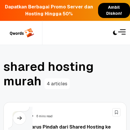
Dapatkan Berbagai Promo Server dan
Ambil
Hosting Hingga 50%
Diskon!
Skip
to
content
s
h
a
r
e
d
h
o
s
t
i
n
g
m
u
r
a
h
4 articles
Hosting
6 mins read
Kapan Harus Pindah dari Shared Hosting ke