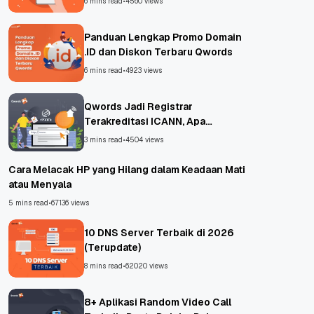
6 mins read
•
4560 views
Panduan Lengkap Promo Domain
.ID dan Diskon Terbaru Qwords
6 mins read
•
4923 views
Qwords Jadi Registrar
Terakreditasi ICANN, Apa
Untungnya?
3 mins read
•
4504 views
Cara Melacak HP yang Hilang dalam Keadaan Mati
atau Menyala
5 mins read
•
67136 views
10 DNS Server Terbaik di 2026
(Terupdate)
8 mins read
•
62020 views
8+ Aplikasi Random Video Call