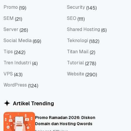
PHP
Produk Update
Promo
Security
(19)
(145)
Promo
Security
SEM
SEO
(21)
(111)
SEM
SEO
Server
Shared Hosting
(26)
(6)
Server
Shared Hosting
Social Media
Teknologi
(69)
(182)
Social Media
Teknologi
Tips
Titan Mail
(242)
(2)
Tips
Titan Mail
Tren Industri
Tutorial
(4)
(278)
Tren Industri
Tutorial
VPS
Website
(43)
(290)
VPS
Website
WordPress
(124)
WordPress
Artikel Trending
Promo Ramadan 2026: Diskon
Domain dan Hosting Qwords