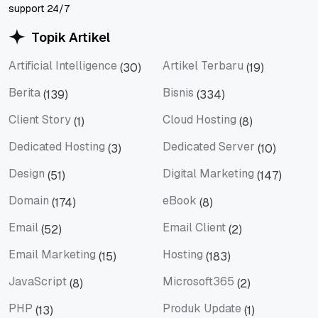
support 24/7
Topik Artikel
Artificial Intelligence
Artikel Terbaru
(30)
(19)
Artificial Intelligence
Artikel Terbaru
Berita
Bisnis
(139)
(334)
Berita
Bisnis
Client Story
Cloud Hosting
(1)
(8)
Client Story
Cloud Hosting
Dedicated Hosting
Dedicated Server
(3)
(10)
Dedicated Hosting
Dedicated Server
Design
Digital Marketing
(51)
(147)
Design
Digital Marketing
Domain
eBook
(174)
(8)
Domain
eBook
Email
Email Client
(52)
(2)
Email
Email Client
Email Marketing
Hosting
(15)
(183)
Email Marketing
Hosting
JavaScript
Microsoft365
(8)
(2)
JavaScript
Microsoft365
PHP
Produk Update
(13)
(1)