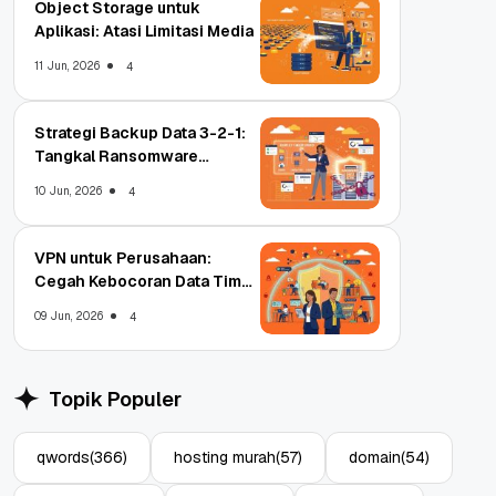
Object Storage untuk
Aplikasi: Atasi Limitasi Media
11 Jun, 2026
4
Strategi Backup Data 3-2-1:
Tangkal Ransomware
Enterprise
10 Jun, 2026
4
VPN untuk Perusahaan:
Cegah Kebocoran Data Tim
WFA!
09 Jun, 2026
4
Topik Populer
qwords
(366)
hosting murah
(57)
domain
(54)