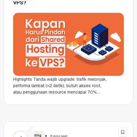
VPS?
Highlights Tanda wajib upgrade: trafik melonjak,
performa lambat (>2 detik), butuh akses root,
atau penggunaan resource mencapai 70%.
Keunggulan Cloud VPS meliputi skalabilitas
fleksibel, keamanan...
Shared Hosting
8 mins read