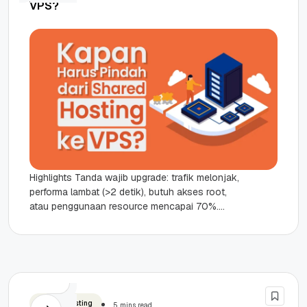
VPS?
Highlights Tanda wajib upgrade: trafik melonjak,
performa lambat (>2 detik), butuh akses root,
atau penggunaan resource mencapai 70%.
Keunggulan Cloud VPS meliputi skalabilitas
fleksibel, keamanan...
Shared Hosting
5 mins read