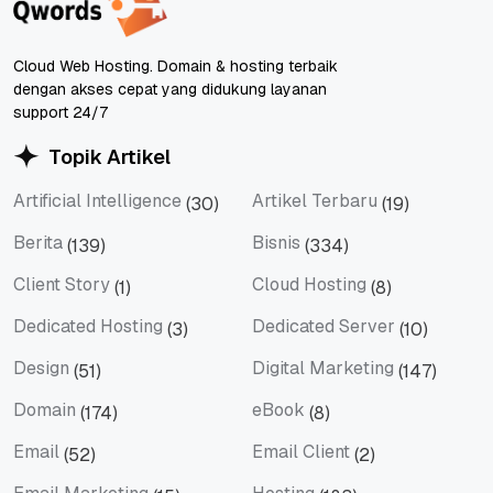
Cloud Web Hosting. Domain & hosting terbaik
dengan akses cepat yang didukung layanan
support 24/7
Topik Artikel
Artificial Intelligence
Artikel Terbaru
(30)
(19)
Artificial Intelligence
Artikel Terbaru
Berita
Bisnis
(139)
(334)
Berita
Bisnis
Client Story
Cloud Hosting
(1)
(8)
Client Story
Cloud Hosting
Dedicated Hosting
Dedicated Server
(3)
(10)
Dedicated Hosting
Dedicated Server
Design
Digital Marketing
(51)
(147)
Design
Digital Marketing
Domain
eBook
(174)
(8)
Domain
eBook
Email
Email Client
(52)
(2)
Email
Email Client