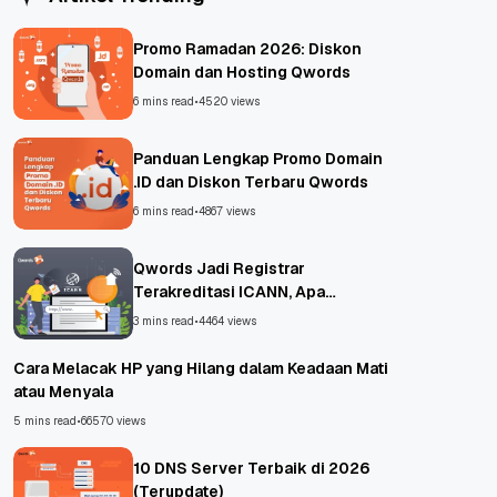
Promo Ramadan 2026: Diskon
Domain dan Hosting Qwords
6 mins read
•
4520 views
Panduan Lengkap Promo Domain
.ID dan Diskon Terbaru Qwords
6 mins read
•
4867 views
Qwords Jadi Registrar
Terakreditasi ICANN, Apa
Untungnya?
3 mins read
•
4464 views
Cara Melacak HP yang Hilang dalam Keadaan Mati
atau Menyala
5 mins read
•
66570 views
10 DNS Server Terbaik di 2026
(Terupdate)