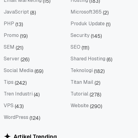
Email Marketing
Hosting
(15)
(183)
Email Marketing
Hosting
JavaScript
Microsoft365
(8)
(2)
JavaScript
Microsoft365
PHP
Produk Update
(13)
(1)
PHP
Produk Update
Promo
Security
(19)
(145)
Promo
Security
SEM
SEO
(21)
(111)
SEM
SEO
Server
Shared Hosting
(26)
(6)
Server
Shared Hosting
Social Media
Teknologi
(69)
(182)
Social Media
Teknologi
Tips
Titan Mail
(242)
(2)
Tips
Titan Mail
Tren Industri
Tutorial
(4)
(278)
Tren Industri
Tutorial
VPS
Website
(43)
(290)
VPS
Website
WordPress
(124)
WordPress
Artikel Trending