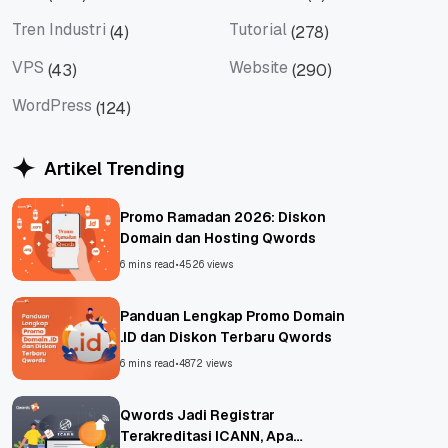
Tips
Titan Mail
Tren Industri
Tutorial
(4)
(278)
Tren Industri
Tutorial
VPS
Website
(43)
(290)
VPS
Website
WordPress
(124)
WordPress
Artikel Trending
Promo Ramadan 2026: Diskon
Domain dan Hosting Qwords
6 mins read
•
4526 views
Panduan Lengkap Promo Domain
.ID dan Diskon Terbaru Qwords
6 mins read
•
4872 views
Qwords Jadi Registrar
Terakreditasi ICANN, Apa