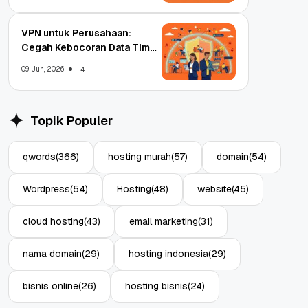
VPN untuk Perusahaan:
Cegah Kebocoran Data Tim
WFA!
09 Jun, 2026
4
Topik Populer
qwords
(366)
hosting murah
(57)
domain
(54)
Wordpress
(54)
Hosting
(48)
website
(45)
cloud hosting
(43)
email marketing
(31)
nama domain
(29)
hosting indonesia
(29)
bisnis online
(26)
hosting bisnis
(24)