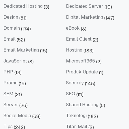
Dedicated Hosting
Dedicated Server
(3)
(10)
Dedicated Hosting
Dedicated Server
Design
Digital Marketing
(51)
(147)
Design
Digital Marketing
Domain
eBook
(174)
(8)
Domain
eBook
Email
Email Client
(52)
(2)
Email
Email Client
Email Marketing
Hosting
(15)
(183)
Email Marketing
Hosting
JavaScript
Microsoft365
(8)
(2)
JavaScript
Microsoft365
PHP
Produk Update
(13)
(1)
PHP
Produk Update
Promo
Security
(19)
(145)
Promo
Security
SEM
SEO
(21)
(111)
SEM
SEO
Server
Shared Hosting
(26)
(6)
Server
Shared Hosting
Social Media
Teknologi
(69)
(182)
Social Media
Teknologi
Tips
Titan Mail
(242)
(2)