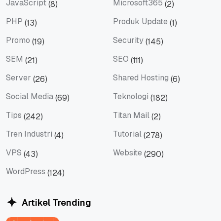
JavaScript
Microsoft365
(8)
(2)
JavaScript
Microsoft365
PHP
Produk Update
(13)
(1)
PHP
Produk Update
Promo
Security
(19)
(145)
Promo
Security
SEM
SEO
(21)
(111)
SEM
SEO
Server
Shared Hosting
(26)
(6)
Server
Shared Hosting
Social Media
Teknologi
(69)
(182)
Social Media
Teknologi
Tips
Titan Mail
(242)
(2)
Tips
Titan Mail
Tren Industri
Tutorial
(4)
(278)
Tren Industri
Tutorial
VPS
Website
(43)
(290)
VPS
Website
WordPress
(124)
WordPress
Artikel Trending