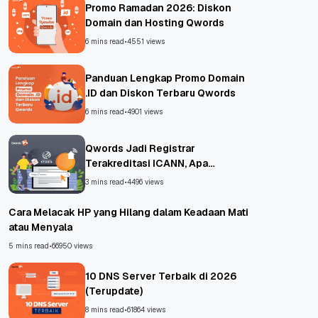
Promo Ramadan 2026: Diskon
Domain dan Hosting Qwords
6 mins read
•
4551 views
Panduan Lengkap Promo Domain
.ID dan Diskon Terbaru Qwords
6 mins read
•
4901 views
Qwords Jadi Registrar
Terakreditasi ICANN, Apa
Untungnya?
3 mins read
•
4496 views
Cara Melacak HP yang Hilang dalam Keadaan Mati
atau Menyala
5 mins read
•
66950 views
10 DNS Server Terbaik di 2026
(Terupdate)
8 mins read
•
61864 views