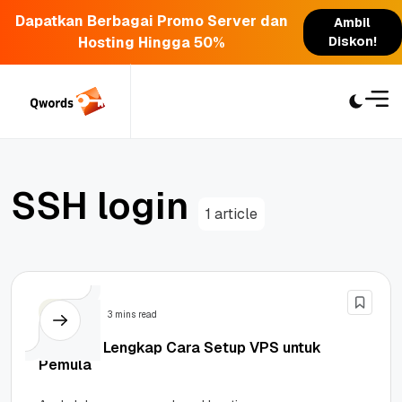
Dapatkan Berbagai Promo Server dan
Ambil
Hosting Hingga 50%
Diskon!
Skip
to
content
S
S
H
l
o
g
i
n
1 article
Server
3 mins read
Panduan Lengkap Cara Setup VPS untuk
Pemula