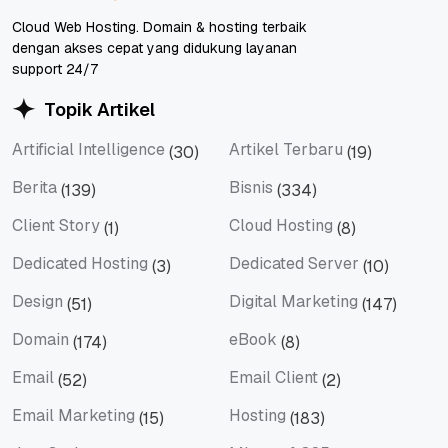
Cloud Web Hosting. Domain & hosting terbaik
dengan akses cepat yang didukung layanan
support 24/7
Topik Artikel
Artificial Intelligence
Artikel Terbaru
(30)
(19)
Artificial Intelligence
Artikel Terbaru
Berita
Bisnis
(139)
(334)
Berita
Bisnis
Client Story
Cloud Hosting
(1)
(8)
Client Story
Cloud Hosting
Dedicated Hosting
Dedicated Server
(3)
(10)
Dedicated Hosting
Dedicated Server
Design
Digital Marketing
(51)
(147)
Design
Digital Marketing
Domain
eBook
(174)
(8)
Domain
eBook
Email
Email Client
(52)
(2)
Email
Email Client
Email Marketing
Hosting
(15)
(183)
Email Marketing
Hosting