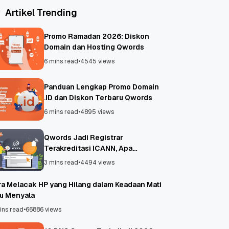
Artikel Trending
Promo Ramadan 2026: Diskon
Domain dan Hosting Qwords
6 mins read
•
4545 views
Panduan Lengkap Promo Domain
.ID dan Diskon Terbaru Qwords
6 mins read
•
4895 views
Qwords Jadi Registrar
Terakreditasi ICANN, Apa
Untungnya?
3 mins read
•
4494 views
ra Melacak HP yang Hilang dalam Keadaan Mati
au Menyala
ins read
•
66886 views