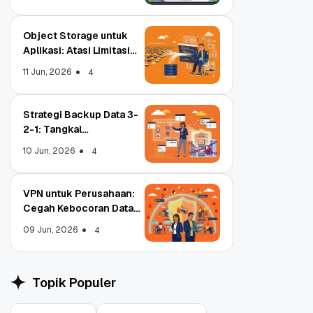
Object Storage untuk
Aplikasi: Atasi Limitasi
Media
11 Jun, 2026
4
Strategi Backup Data 3-
2-1: Tangkal
Ransomware Enterprise
10 Jun, 2026
4
VPN untuk Perusahaan:
Cegah Kebocoran Data
Tim WFA!
09 Jun, 2026
4
Object Storage untuk
Strategi Bac
Aplikasi: Atasi Limitasi
1: Tangkal R
Media
Enterprise
11 Jun, 2026
10 Jun, 2026
4
Topik Populer