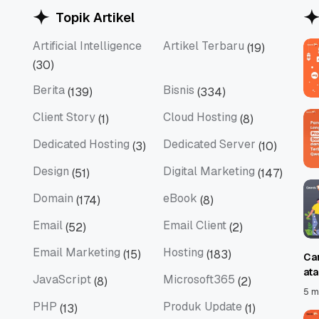
Topik Artikel
Artificial Intelligence
Artikel Terbaru
(19)
Artificial Intelligence
Artikel Terbaru
(30)
Berita
Bisnis
(139)
(334)
Berita
Bisnis
Client Story
Cloud Hosting
(1)
(8)
Client Story
Cloud Hosting
Dedicated Hosting
Dedicated Server
(3)
(10)
Dedicated Hosting
Dedicated Server
Design
Digital Marketing
(51)
(147)
Design
Digital Marketing
Domain
eBook
(174)
(8)
Domain
eBook
Email
Email Client
(52)
(2)
Email
Email Client
Email Marketing
Hosting
(15)
(183)
Ca
Email Marketing
Hosting
at
JavaScript
Microsoft365
(8)
(2)
JavaScript
Microsoft365
5 m
PHP
Produk Update
(13)
(1)
PHP
Produk Update