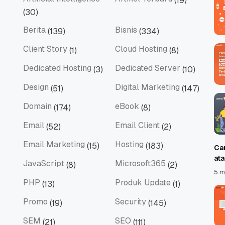
(19)
Artificial Intelligence
Artikel Terbaru
(30)
Berita
Bisnis
(139)
(334)
Berita
Bisnis
Client Story
Cloud Hosting
(1)
(8)
Client Story
Cloud Hosting
Dedicated Hosting
Dedicated Server
(3)
(10)
Dedicated Hosting
Dedicated Server
Design
Digital Marketing
(51)
(147)
Design
Digital Marketing
Domain
eBook
(174)
(8)
Domain
eBook
Email
Email Client
(52)
(2)
Email
Email Client
Email Marketing
Hosting
(15)
(183)
Ca
Email Marketing
Hosting
at
JavaScript
Microsoft365
(8)
(2)
JavaScript
Microsoft365
5 m
PHP
Produk Update
(13)
(1)
PHP
Produk Update
Promo
Security
(19)
(145)
Promo
Security
SEM
SEO
(21)
(111)