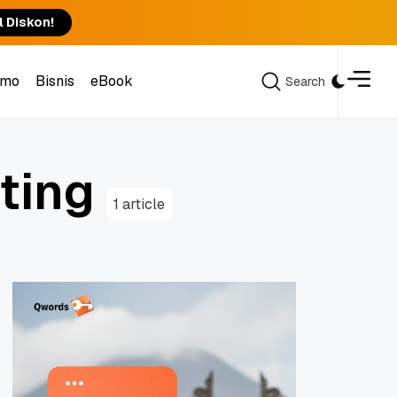
l Diskon!
omo
Bisnis
eBook
Search
Search
omo
Bisnis
eBook
t
i
n
g
1 article