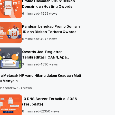
Promo Ramadan 2026: Diskon
Domain dan Hosting Qwords
6 mins read
•
4593 views
Panduan Lengkap Promo Domain
.ID dan Diskon Terbaru Qwords
6 mins read
•
4946 views
Qwords Jadi Registrar
Terakreditasi ICANN, Apa
Untungnya?
3 mins read
•
4530 views
ra Melacak HP yang Hilang dalam Keadaan Mati
au Menyala
ins read
•
67524 views
10 DNS Server Terbaik di 2026
(Terupdate)
8 mins read
•
62350 views