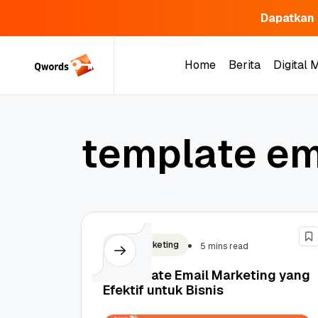
Dapatkan 
Skip
to
Home
Berita
Digital 
content
Home
Berita
Digital 
t
e
m
p
l
a
t
e
e
Email Marketing
5 mins read
7 Template Email Marketing yang
Efektif untuk Bisnis