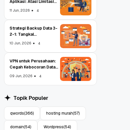
Aplikasi: Atasi Limitasi
Media
11 Jun, 2026
4
Strategi Backup Data 3-
2-1: Tangkal
Ransomware Enterprise
10 Jun, 2026
4
VPN untuk Perusahaan:
Cegah Kebocoran Data
Tim WFA!
09 Jun, 2026
4
Object Storage untuk
S
Aplikasi: Atasi Limitasi
1
Topik Populer
Media
E
11 Jun, 2026
10
4
qwords
(366)
hosting murah
(57)
domain
(54)
Wordpress
(54)