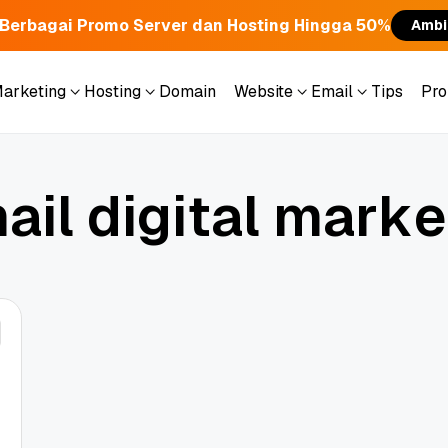
Berbagai Promo Server dan Hosting Hingga 50%
Ambi
Marketing
Hosting
Domain
Website
Email
Tips
Pr
Marketing
Hosting
Domain
Website
Email
Tips
Pr
m
a
i
l
d
i
g
i
t
a
l
m
a
r
k
e