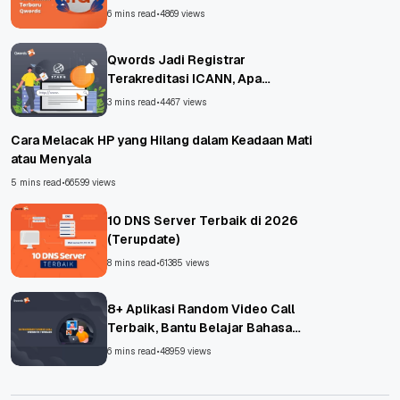
6 mins read
•
4869 views
Qwords Jadi Registrar
Terakreditasi ICANN, Apa
Untungnya?
3 mins read
•
4467 views
Cara Melacak HP yang Hilang dalam Keadaan Mati
atau Menyala
5 mins read
•
66599 views
10 DNS Server Terbaik di 2026
(Terupdate)
8 mins read
•
61385 views
8+ Aplikasi Random Video Call
Terbaik, Bantu Belajar Bahasa
Asing!
6 mins read
•
48959 views