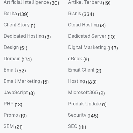
Artificial Intelligence
Artikel Terbaru
(30)
(19)
Artificial Intelligence
Artikel Terbaru
Berita
Bisnis
(139)
(334)
Berita
Bisnis
Client Story
Cloud Hosting
(1)
(8)
Client Story
Cloud Hosting
Dedicated Hosting
Dedicated Server
(3)
(10)
Dedicated Hosting
Dedicated Server
Design
Digital Marketing
(51)
(147)
Design
Digital Marketing
Domain
eBook
(174)
(8)
Domain
eBook
Email
Email Client
(52)
(2)
Email
Email Client
Email Marketing
Hosting
(15)
(183)
Email Marketing
Hosting
JavaScript
Microsoft365
(8)
(2)
JavaScript
Microsoft365
PHP
Produk Update
(13)
(1)
PHP
Produk Update
Promo
Security
(19)
(145)
Promo
Security
SEM
SEO
(21)
(111)
SEM
SEO