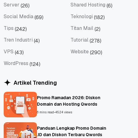
Server
Shared Hosting
(26)
(6)
Server
Shared Hosting
Social Media
Teknologi
(69)
(182)
Social Media
Teknologi
Tips
Titan Mail
(242)
(2)
Tips
Titan Mail
Tren Industri
Tutorial
(4)
(278)
Tren Industri
Tutorial
VPS
Website
(43)
(290)
VPS
Website
WordPress
(124)
WordPress
Artikel Trending
Promo Ramadan 2026: Diskon
Domain dan Hosting Qwords
6 mins read
•
4524 views
Panduan Lengkap Promo Domain
.ID dan Diskon Terbaru Qwords