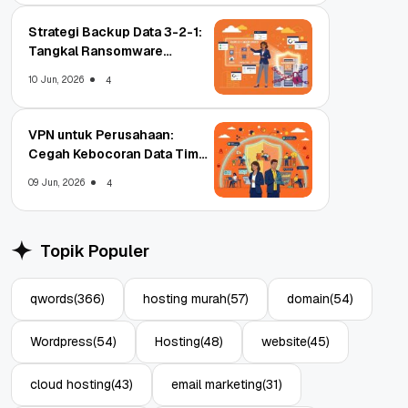
Strategi Backup Data 3-2-1:
Tangkal Ransomware
Enterprise
10 Jun, 2026
4
VPN untuk Perusahaan:
Cegah Kebocoran Data Tim
WFA!
09 Jun, 2026
4
Topik Populer
qwords
(366)
hosting murah
(57)
domain
(54)
Wordpress
(54)
Hosting
(48)
website
(45)
cloud hosting
(43)
email marketing
(31)