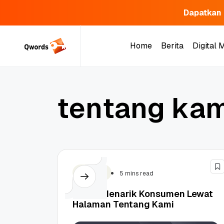
Dapatkan 
Skip
to
Home
Berita
Digital 
content
Home
Berita
Digital 
t
e
n
t
a
n
g
k
a
Website
5 mins read
9 Tips Menarik Konsumen Lewat
Halaman Tentang Kami