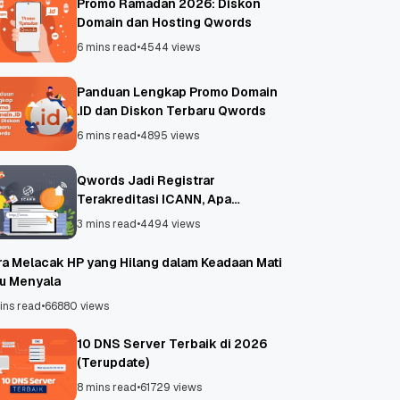
Promo Ramadan 2026: Diskon
Domain dan Hosting Qwords
6 mins read
•
4544 views
Panduan Lengkap Promo Domain
.ID dan Diskon Terbaru Qwords
6 mins read
•
4895 views
Qwords Jadi Registrar
Terakreditasi ICANN, Apa
Untungnya?
3 mins read
•
4494 views
ra Melacak HP yang Hilang dalam Keadaan Mati
au Menyala
ins read
•
66880 views
10 DNS Server Terbaik di 2026
(Terupdate)
8 mins read
•
61729 views