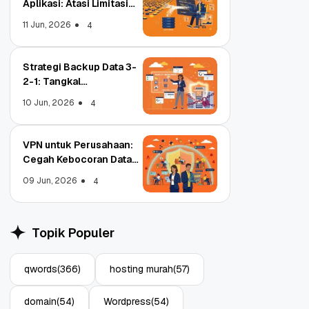
Aplikasi: Atasi Limitasi
Media
11 Jun, 2026
4
Strategi Backup Data 3-
2-1: Tangkal
Ransomware Enterprise
10 Jun, 2026
4
VPN untuk Perusahaan:
Cegah Kebocoran Data
Tim WFA!
09 Jun, 2026
4
Object Storage untuk
S
Aplikasi: Atasi Limitasi
1
Topik Populer
Media
E
11 Jun, 2026
10
4
qwords
(366)
hosting murah
(57)
domain
(54)
Wordpress
(54)