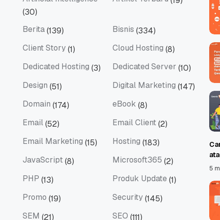
(19)
Artificial Intelligence
Artikel Terbaru
(30)
Berita
Bisnis
(139)
(334)
Berita
Bisnis
Client Story
Cloud Hosting
(1)
(8)
Client Story
Cloud Hosting
Dedicated Hosting
Dedicated Server
(3)
(10)
Dedicated Hosting
Dedicated Server
Design
Digital Marketing
(51)
(147)
Design
Digital Marketing
Domain
eBook
(174)
(8)
Domain
eBook
Email
Email Client
(52)
(2)
Email
Email Client
Email Marketing
Hosting
(15)
(183)
Ca
Email Marketing
Hosting
at
JavaScript
Microsoft365
(8)
(2)
JavaScript
Microsoft365
5 m
PHP
Produk Update
(13)
(1)
PHP
Produk Update
Promo
Security
(19)
(145)
Promo
Security
SEM
SEO
(21)
(111)