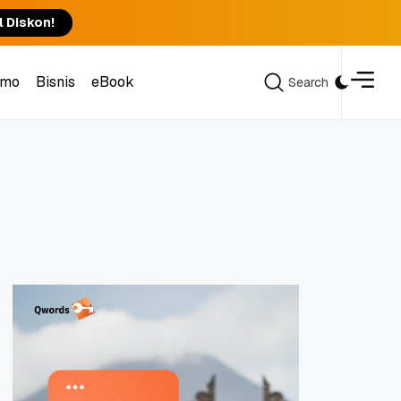
l Diskon!
omo
Bisnis
eBook
Search
Search
omo
Bisnis
eBook