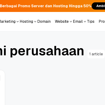
Berbagai Promo Server dan Hosting Hingga 50%
Ambi
Marketing
Hosting
Domain
Website
Email
Tips
Pr
Marketing
Hosting
Domain
Website
Email
Tips
Pr
m
i
p
e
r
u
s
a
h
a
a
n
1 article