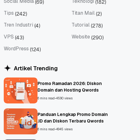
Social Media
Teknologi
(69)
(182)
Social Media
Teknologi
Tips
Titan Mail
(242)
(2)
Tips
Titan Mail
Tren Industri
Tutorial
(4)
(278)
Tren Industri
Tutorial
VPS
Website
(43)
(290)
VPS
Website
WordPress
(124)
WordPress
Artikel Trending
Promo Ramadan 2026: Diskon
Domain dan Hosting Qwords
6 mins read
•
4590 views
Panduan Lengkap Promo Domain
.ID dan Diskon Terbaru Qwords
6 mins read
•
4945 views