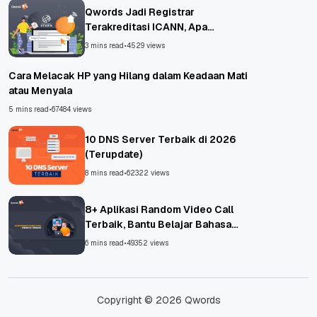
Qwords Jadi Registrar
Terakreditasi ICANN, Apa
Untungnya?
3 mins read
•
4529 views
Cara Melacak HP yang Hilang dalam Keadaan Mati
atau Menyala
5 mins read
•
67484 views
10 DNS Server Terbaik di 2026
(Terupdate)
8 mins read
•
62322 views
8+ Aplikasi Random Video Call
Terbaik, Bantu Belajar Bahasa
Asing!
6 mins read
•
49352 views
Copyright © 2026 Qwords