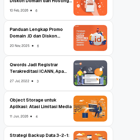
Diskon Domain dan Hosting
Qwords
10 Feb, 2026
6
Panduan Lengkap Promo
Domain .ID dan Diskon
Terbaru
20 Nov, 2025
6
Qwords Jadi Registrar
Terakreditasi ICANN, Apa
Untungnya?
27 Jul, 2022
3
Object Storage untuk
Aplikasi: Atasi Limitasi Media
11 Jun, 2026
4
Strategi Backup Data 3-2-1: