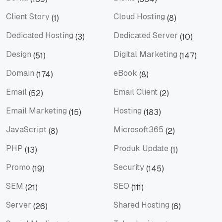
Berita
Bisnis
Client Story
Cloud Hosting
(1)
(8)
Client Story
Cloud Hosting
Dedicated Hosting
Dedicated Server
(3)
(10)
Dedicated Hosting
Dedicated Server
Design
Digital Marketing
(51)
(147)
Design
Digital Marketing
Domain
eBook
(174)
(8)
Domain
eBook
Email
Email Client
(52)
(2)
Email
Email Client
Email Marketing
Hosting
(15)
(183)
Email Marketing
Hosting
JavaScript
Microsoft365
(8)
(2)
JavaScript
Microsoft365
PHP
Produk Update
(13)
(1)
PHP
Produk Update
Promo
Security
(19)
(145)
Promo
Security
SEM
SEO
(21)
(111)
SEM
SEO
Server
Shared Hosting
(26)
(6)
Server
Shared Hosting