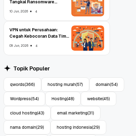
Tangkal Ransomware
Enterprise
10 Jun, 2026
4
VPN untuk Perusahaan:
Cegah Kebocoran Data Tim
WFA!
09 Jun, 2026
4
Topik Populer
qwords
(366)
hosting murah
(57)
domain
(54)
Wordpress
(54)
Hosting
(48)
website
(45)
cloud hosting
(43)
email marketing
(31)
nama domain
(29)
hosting indonesia
(29)