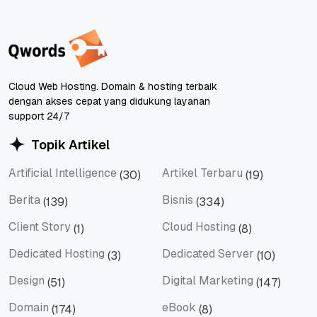
Cloud Web Hosting. Domain & hosting terbaik
dengan akses cepat yang didukung layanan
support 24/7
Topik Artikel
Artificial Intelligence
Artikel Terbaru
(30)
(19)
Artificial Intelligence
Artikel Terbaru
Berita
Bisnis
(139)
(334)
Berita
Bisnis
Client Story
Cloud Hosting
(1)
(8)
Client Story
Cloud Hosting
Dedicated Hosting
Dedicated Server
(3)
(10)
Dedicated Hosting
Dedicated Server
Design
Digital Marketing
(51)
(147)
Design
Digital Marketing
Domain
eBook
(174)
(8)