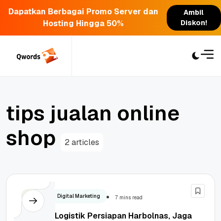
Dapatkan Berbagai Promo Server dan
Ambil
Hosting Hingga 50%
Diskon!
Skip
to
content
t
i
p
s
j
u
a
l
a
n
o
n
l
i
n
e
s
h
o
p
2 articles
Bisnis
Digital Marketing
7 mins read
Strategi Logistik Persiapan Harbolnas, Jaga