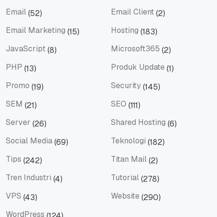
Domain
eBook
Email
Email Client
(52)
(2)
Email
Email Client
Email Marketing
Hosting
(15)
(183)
Email Marketing
Hosting
JavaScript
Microsoft365
(8)
(2)
JavaScript
Microsoft365
PHP
Produk Update
(13)
(1)
PHP
Produk Update
Promo
Security
(19)
(145)
Promo
Security
SEM
SEO
(21)
(111)
SEM
SEO
Server
Shared Hosting
(26)
(6)
Server
Shared Hosting
Social Media
Teknologi
(69)
(182)
Social Media
Teknologi
Tips
Titan Mail
(242)
(2)
Tips
Titan Mail
Tren Industri
Tutorial
(4)
(278)
Tren Industri
Tutorial
VPS
Website
(43)
(290)
VPS
Website
WordPress
(124)