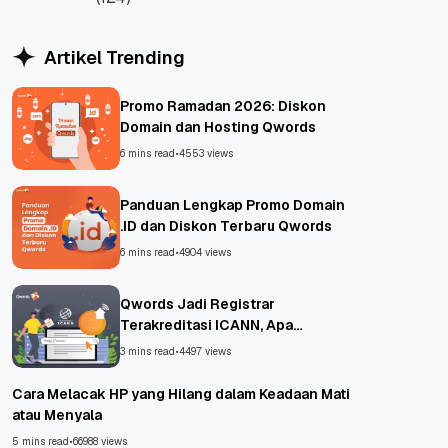
WordPress
Artikel Trending
Promo Ramadan 2026: Diskon
Domain dan Hosting Qwords
6 mins read
•
4553 views
Panduan Lengkap Promo Domain
.ID dan Diskon Terbaru Qwords
6 mins read
•
4904 views
Qwords Jadi Registrar
Terakreditasi ICANN, Apa
Untungnya?
3 mins read
•
4497 views
Cara Melacak HP yang Hilang dalam Keadaan Mati
atau Menyala
5 mins read
•
66988 views