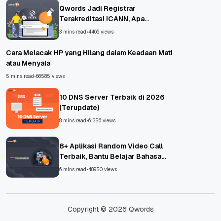
Qwords Jadi Registrar
Terakreditasi ICANN, Apa
Untungnya?
3 mins read
•
4466 views
Cara Melacak HP yang Hilang dalam Keadaan Mati
atau Menyala
5 mins read
•
66585 views
10 DNS Server Terbaik di 2026
(Terupdate)
8 mins read
•
61356 views
8+ Aplikasi Random Video Call
Terbaik, Bantu Belajar Bahasa
Asing!
6 mins read
•
48950 views
Copyright © 2026 Qwords