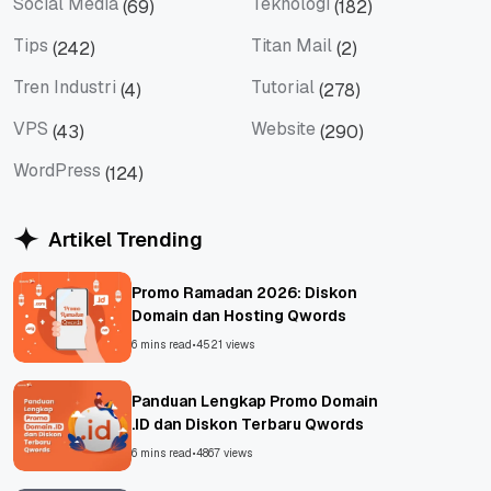
Social Media
Teknologi
(69)
(182)
Social Media
Teknologi
Tips
Titan Mail
(242)
(2)
Tips
Titan Mail
Tren Industri
Tutorial
(4)
(278)
Tren Industri
Tutorial
VPS
Website
(43)
(290)
VPS
Website
WordPress
(124)
WordPress
Artikel Trending
Promo Ramadan 2026: Diskon
Domain dan Hosting Qwords
6 mins read
•
4521 views
Panduan Lengkap Promo Domain
.ID dan Diskon Terbaru Qwords
6 mins read
•
4867 views