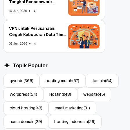
Tangkal Ransomware
Enterprise
10 Jun, 2026
4
VPN untuk Perusahaan:
Cegah Kebocoran Data Tim
WFA!
09 Jun, 2026
4
Topik Populer
qwords
(366)
hosting murah
(57)
domain
(54)
Wordpress
(54)
Hosting
(48)
website
(45)
cloud hosting
(43)
email marketing
(31)
nama domain
(29)
hosting indonesia
(29)