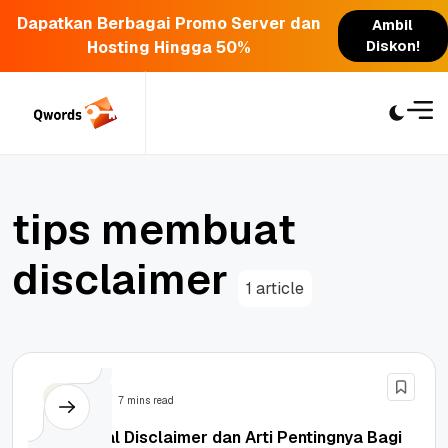
Dapatkan Berbagai Promo Server dan
Ambil
Hosting Hingga 50%
Diskon!
Skip
to
content
t
i
p
s
m
e
m
b
u
a
t
d
i
s
c
l
a
i
m
e
r
1 article
Bisnis
7 mins read
Mengenal Disclaimer dan Arti Pentingnya Bagi