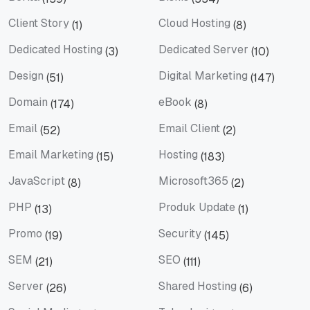
Berita
Bisnis
Client Story
Cloud Hosting
(1)
(8)
Client Story
Cloud Hosting
Dedicated Hosting
Dedicated Server
(3)
(10)
Dedicated Hosting
Dedicated Server
Design
Digital Marketing
(51)
(147)
Design
Digital Marketing
Domain
eBook
(174)
(8)
Domain
eBook
Email
Email Client
(52)
(2)
Email
Email Client
Email Marketing
Hosting
(15)
(183)
Email Marketing
Hosting
JavaScript
Microsoft365
(8)
(2)
JavaScript
Microsoft365
PHP
Produk Update
(13)
(1)
PHP
Produk Update
Promo
Security
(19)
(145)
Promo
Security
SEM
SEO
(21)
(111)
SEM
SEO
Server
Shared Hosting
(26)
(6)
Server
Shared Hosting