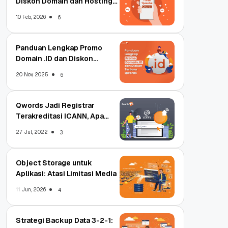
Diskon Domain dan Hosting
Qwords
10 Feb, 2026
6
Panduan Lengkap Promo
Domain .ID dan Diskon
Terbaru
20 Nov, 2025
6
Qwords Jadi Registrar
Terakreditasi ICANN, Apa
Untungnya?
27 Jul, 2022
3
Object Storage untuk
Aplikasi: Atasi Limitasi Media
11 Jun, 2026
4
Strategi Backup Data 3-2-1: