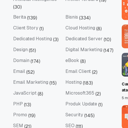
(19)
Artificial Intelligence
Artikel Terbaru
(30)
Berita
Bisnis
(139)
(334)
Berita
Bisnis
Client Story
Cloud Hosting
(1)
(8)
Client Story
Cloud Hosting
Dedicated Hosting
Dedicated Server
(3)
(10)
Dedicated Hosting
Dedicated Server
Design
Digital Marketing
(51)
(147)
Design
Digital Marketing
Domain
eBook
(174)
(8)
Domain
eBook
Email
Email Client
(52)
(2)
Email
Email Client
Email Marketing
Hosting
(15)
(183)
Ca
Email Marketing
Hosting
at
JavaScript
Microsoft365
(8)
(2)
JavaScript
Microsoft365
5 m
PHP
Produk Update
(13)
(1)
PHP
Produk Update
Promo
Security
(19)
(145)
Promo
Security
SEM
SEO
(21)
(111)