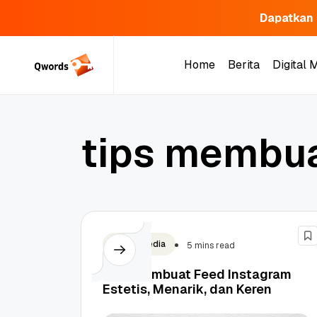
Dapatkan 
Skip
to
Home
Berita
Digital 
content
Home
Berita
Digital 
t
i
p
s
m
e
m
b
u
Social Media
5 mins read
Tips Membuat Feed Instagram
Estetis, Menarik, dan Keren