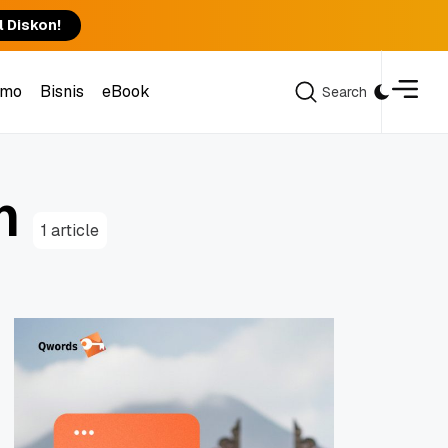
l Diskon!
omo
Bisnis
eBook
Search
Search
omo
Bisnis
eBook
m
1 article