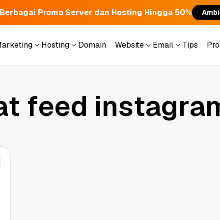
Berbagai Promo Server dan Hosting Hingga 50%
Ambi
Marketing
Hosting
Domain
Website
Email
Tips
Pr
Marketing
Hosting
Domain
Website
Email
Tips
Pr
a
t
f
e
e
d
i
n
s
t
a
g
r
a