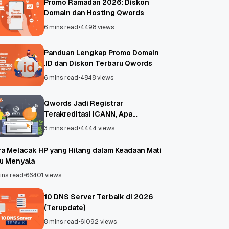
Promo Ramadan 2026: Diskon
Domain dan Hosting Qwords
6 mins read
•
4498 views
Panduan Lengkap Promo Domain
.ID dan Diskon Terbaru Qwords
6 mins read
•
4848 views
Qwords Jadi Registrar
Terakreditasi ICANN, Apa
Untungnya?
3 mins read
•
4444 views
ra Melacak HP yang Hilang dalam Keadaan Mati
au Menyala
ins read
•
66401 views
10 DNS Server Terbaik di 2026
(Terupdate)
8 mins read
•
61092 views