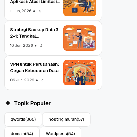
Aplikasi: Atasi Limitasi
Media
11 Jun, 2026
4
Strategi Backup Data 3-
2-1: Tangkal
Ransomware Enterprise
10 Jun, 2026
4
VPN untuk Perusahaan:
Cegah Kebocoran Data
Tim WFA!
09 Jun, 2026
4
adi Registrar
Object Storage untuk
itasi ICANN, Apa
Aplikasi: Atasi Limitasi
Topik Populer
ya?
Media
22
11 Jun, 2026
3
4
qwords
(366)
hosting murah
(57)
domain
(54)
Wordpress
(54)