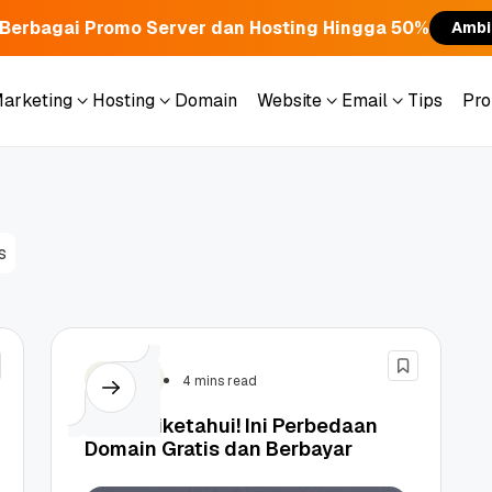
Berbagai Promo Server dan Hosting Hingga 50%
Ambi
Marketing
Hosting
Domain
Website
Email
Tips
Pr
Marketing
Hosting
Domain
Website
Email
Tips
Pr
s
Domain
4 mins read
Wajib Diketahui! Ini Perbedaan
Domain Gratis dan Berbayar