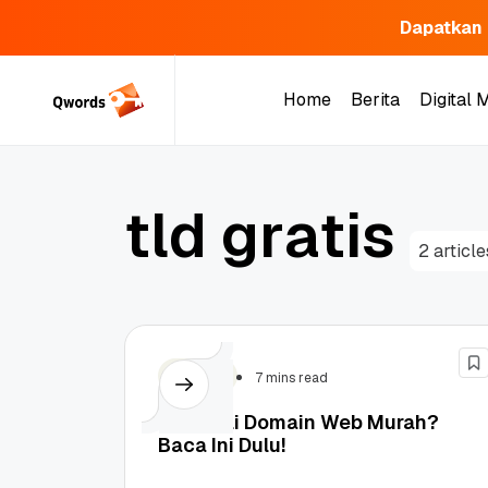
Dapatkan 
Skip
to
Home
Berita
Digital 
content
Home
Berita
Digital 
t
l
d
g
r
a
t
i
s
2 article
Domain
7 mins read
Mau Beli Domain Web Murah?
Baca Ini Dulu!