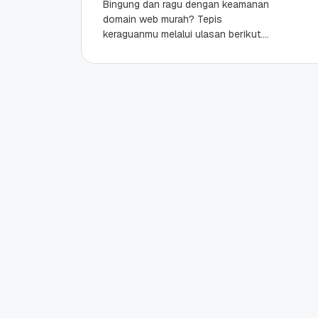
Bingung dan ragu dengan keamanan
domain web murah? Tepis
keraguanmu melalui ulasan berikut.
Saatnya tampil optimal meski dengan
domain murah! Highlights nTLD (new
Top-Level Domain)...