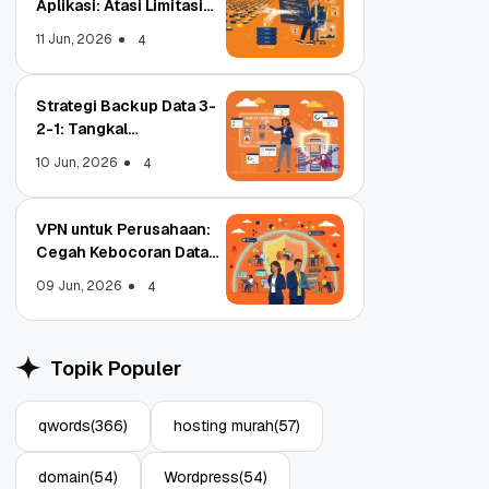
Aplikasi: Atasi Limitasi
Media
11 Jun, 2026
4
Strategi Backup Data 3-
2-1: Tangkal
Ransomware Enterprise
10 Jun, 2026
4
VPN untuk Perusahaan:
Cegah Kebocoran Data
Tim WFA!
09 Jun, 2026
4
Object Storage untuk
Strategi 
Aplikasi: Atasi Limitasi
1: Tangka
Topik Populer
Media
Enterpris
11 Jun, 2026
10 Jun, 202
4
qwords
(366)
hosting murah
(57)
domain
(54)
Wordpress
(54)