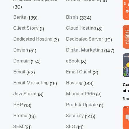
(19)
Artificial Intelligence
Artikel Terbaru
(30)
Berita
Bisnis
(139)
(334)
Berita
Bisnis
Client Story
Cloud Hosting
(1)
(8)
Client Story
Cloud Hosting
Dedicated Hosting
Dedicated Server
(3)
(10)
Dedicated Hosting
Dedicated Server
Design
Digital Marketing
(51)
(147)
Design
Digital Marketing
Domain
eBook
(174)
(8)
Domain
eBook
Email
Email Client
(52)
(2)
Email
Email Client
Email Marketing
Hosting
(15)
(183)
Ca
Email Marketing
Hosting
at
JavaScript
Microsoft365
(8)
(2)
JavaScript
Microsoft365
5 m
PHP
Produk Update
(13)
(1)
PHP
Produk Update
Promo
Security
(19)
(145)
Promo
Security
SEM
SEO
(21)
(111)