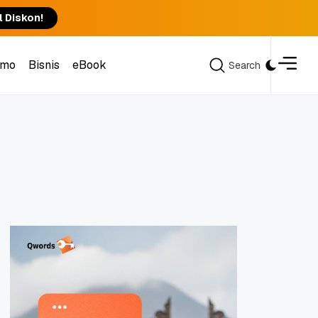
l Diskon!
omo
Bisnis
eBook
Search
Search
omo
Bisnis
eBook