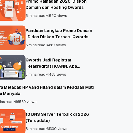
Promo Ramadan 2026: Diskon
Domain dan Hosting Qwords
6 mins read
•
4520 views
Panduan Lengkap Promo Domain
.ID dan Diskon Terbaru Qwords
6 mins read
•
4867 views
Qwords Jadi Registrar
Terakreditasi ICANN, Apa
Untungnya?
3 mins read
•
4463 views
ra Melacak HP yang Hilang dalam Keadaan Mati
au Menyala
ins read
•
66569 views
10 DNS Server Terbaik di 2026
(Terupdate)
8 mins read
•
61330 views