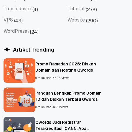
Tips
Titan Mail
Tren Industri
Tutorial
(4)
(278)
Tren Industri
Tutorial
VPS
Website
(43)
(290)
VPS
Website
WordPress
(124)
WordPress
Artikel Trending
Promo Ramadan 2026: Diskon
Domain dan Hosting Qwords
6 mins read
•
4525 views
Panduan Lengkap Promo Domain
.ID dan Diskon Terbaru Qwords
6 mins read
•
4870 views
Qwords Jadi Registrar
Terakreditasi ICANN, Apa