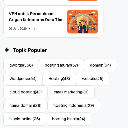
VPN untuk Perusahaan:
Cegah Kebocoran Data Tim
WFA!
09 Jun, 2026
4
Topik Populer
qwords
(366)
hosting murah
(57)
domain
(54)
Wordpress
(54)
Hosting
(48)
website
(45)
cloud hosting
(43)
email marketing
(31)
nama domain
(29)
hosting indonesia
(29)
bisnis online
(26)
hosting bisnis
(24)