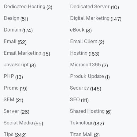
Dedicated Hosting
Dedicated Server
(3)
(10)
Dedicated Hosting
Dedicated Server
Design
Digital Marketing
(51)
(147)
Design
Digital Marketing
Domain
eBook
(174)
(8)
Domain
eBook
Email
Email Client
(52)
(2)
Email
Email Client
Email Marketing
Hosting
(15)
(183)
Email Marketing
Hosting
JavaScript
Microsoft365
(8)
(2)
JavaScript
Microsoft365
PHP
Produk Update
(13)
(1)
PHP
Produk Update
Promo
Security
(19)
(145)
Promo
Security
SEM
SEO
(21)
(111)
SEM
SEO
Server
Shared Hosting
(26)
(6)
Server
Shared Hosting
Social Media
Teknologi
(69)
(182)
Social Media
Teknologi
Tips
Titan Mail
(242)
(2)