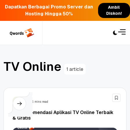
Dapatkan Berbagai Promo Server dan
Ambil
Hosting Hingga 50%
Diskon!
Skip
to
content
T
V
O
n
l
i
n
e
1 article
Tips
5 mins read
10+ Rekomendasi Aplikasi TV Online Terbaik
& Gratis