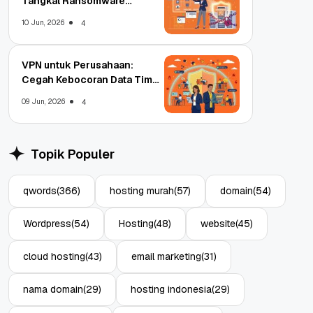
Tangkal Ransomware
Enterprise
10 Jun, 2026
4
VPN untuk Perusahaan:
Cegah Kebocoran Data Tim
WFA!
09 Jun, 2026
4
Topik Populer
qwords
(366)
hosting murah
(57)
domain
(54)
Wordpress
(54)
Hosting
(48)
website
(45)
cloud hosting
(43)
email marketing
(31)
nama domain
(29)
hosting indonesia
(29)