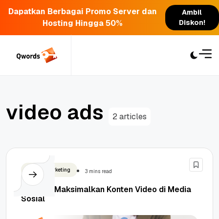
Dapatkan Berbagai Promo Server dan
Ambil
Hosting Hingga 50%
Diskon!
Skip
to
content
v
i
d
e
o
a
d
s
2 articles
Digital Marketing
3 mins read
Strategi Maksimalkan Konten Video di Media
Sosial