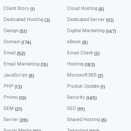
Berita
Bisnis
Client Story
Cloud Hosting
(1)
(8)
Client Story
Cloud Hosting
Dedicated Hosting
Dedicated Server
(3)
(10)
Dedicated Hosting
Dedicated Server
Design
Digital Marketing
(51)
(147)
Design
Digital Marketing
Domain
eBook
(174)
(8)
Domain
eBook
Email
Email Client
(52)
(2)
Email
Email Client
Email Marketing
Hosting
(15)
(183)
Email Marketing
Hosting
JavaScript
Microsoft365
(8)
(2)
JavaScript
Microsoft365
PHP
Produk Update
(13)
(1)
PHP
Produk Update
Promo
Security
(19)
(145)
Promo
Security
SEM
SEO
(21)
(111)
SEM
SEO
Server
Shared Hosting
(26)
(6)
Server
Shared Hosting
Social Media
Teknologi