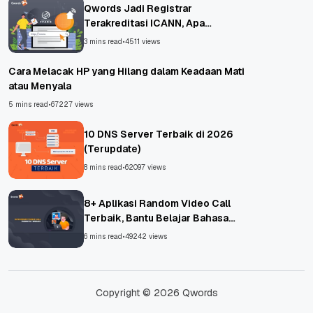
Qwords Jadi Registrar
Terakreditasi ICANN, Apa
Untungnya?
3 mins read
•
4511 views
Cara Melacak HP yang Hilang dalam Keadaan Mati
atau Menyala
5 mins read
•
67227 views
10 DNS Server Terbaik di 2026
(Terupdate)
8 mins read
•
62097 views
8+ Aplikasi Random Video Call
Terbaik, Bantu Belajar Bahasa
Asing!
6 mins read
•
49242 views
Copyright © 2026 Qwords