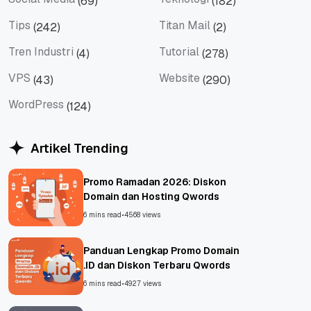
(69)
(182)
Social Media
Teknologi
Tips
Titan Mail
(242)
(2)
Tips
Titan Mail
Tren Industri
Tutorial
(4)
(278)
Tren Industri
Tutorial
VPS
Website
(43)
(290)
VPS
Website
WordPress
(124)
WordPress
Artikel Trending
Promo Ramadan 2026: Diskon
Domain dan Hosting Qwords
6 mins read
•
4568 views
Panduan Lengkap Promo Domain
.ID dan Diskon Terbaru Qwords
6 mins read
•
4927 views