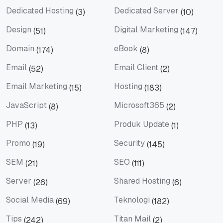
Dedicated Hosting
Dedicated Server
(3)
(10)
Dedicated Hosting
Dedicated Server
Design
Digital Marketing
(51)
(147)
Design
Digital Marketing
Domain
eBook
(174)
(8)
Domain
eBook
Email
Email Client
(52)
(2)
Email
Email Client
Email Marketing
Hosting
(15)
(183)
Email Marketing
Hosting
JavaScript
Microsoft365
(8)
(2)
JavaScript
Microsoft365
PHP
Produk Update
(13)
(1)
PHP
Produk Update
Promo
Security
(19)
(145)
Promo
Security
SEM
SEO
(21)
(111)
SEM
SEO
Server
Shared Hosting
(26)
(6)
Server
Shared Hosting
Social Media
Teknologi
(69)
(182)
Social Media
Teknologi
Tips
Titan Mail
(242)
(2)