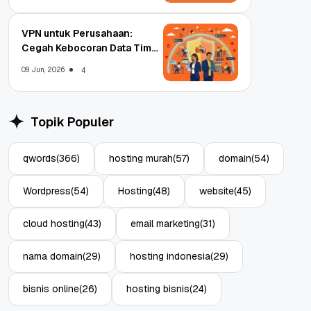
VPN untuk Perusahaan:
Cegah Kebocoran Data Tim
WFA!
09 Jun, 2026
4
Topik Populer
qwords
(366)
hosting murah
(57)
domain
(54)
Wordpress
(54)
Hosting
(48)
website
(45)
cloud hosting
(43)
email marketing
(31)
nama domain
(29)
hosting indonesia
(29)
bisnis online
(26)
hosting bisnis
(24)