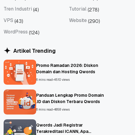
Tips
Titan Mail
Tren Industri
Tutorial
(4)
(278)
Tren Industri
Tutorial
VPS
Website
(43)
(290)
VPS
Website
WordPress
(124)
WordPress
Artikel Trending
Promo Ramadan 2026: Diskon
Domain dan Hosting Qwords
6 mins read
•
4510 views
Panduan Lengkap Promo Domain
.ID dan Diskon Terbaru Qwords
6 mins read
•
4858 views
Qwords Jadi Registrar
Terakreditasi ICANN, Apa