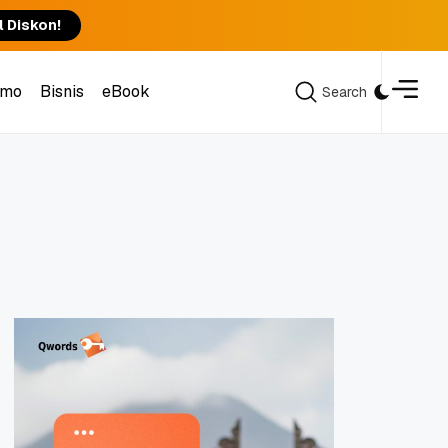
l Diskon!
omo
Bisnis
eBook
Search
Search
omo
Bisnis
eBook