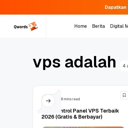
Dapatkan 
Skip
to
Home
Berita
Digital 
content
Home
Berita
Digital 
v
p
s
a
d
a
l
a
h
4 
VPS
8 mins read
15++ Control Panel VPS Terbaik
2026 (Gratis & Berbayar)