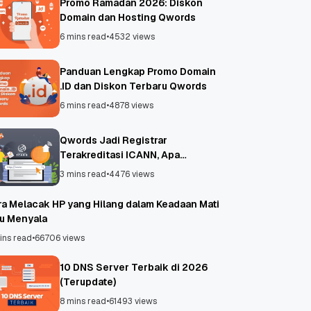
Promo Ramadan 2026: Diskon
Domain dan Hosting Qwords
6 mins read
•
4532 views
Panduan Lengkap Promo Domain
.ID dan Diskon Terbaru Qwords
6 mins read
•
4878 views
Qwords Jadi Registrar
Terakreditasi ICANN, Apa
Untungnya?
3 mins read
•
4476 views
ra Melacak HP yang Hilang dalam Keadaan Mati
au Menyala
ins read
•
66706 views
10 DNS Server Terbaik di 2026
(Terupdate)
8 mins read
•
61493 views