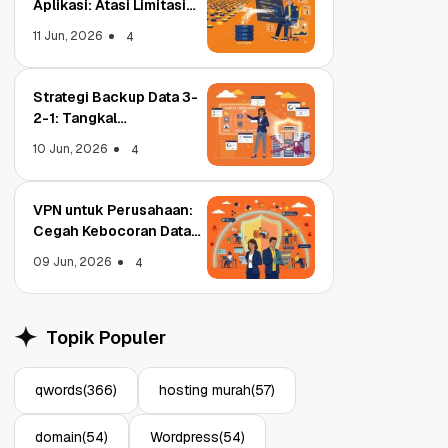
Aplikasi: Atasi Limitasi
Media
11 Jun, 2026
4
Strategi Backup Data 3-
2-1: Tangkal
Ransomware Enterprise
10 Jun, 2026
4
VPN untuk Perusahaan:
Cegah Kebocoran Data
Tim WFA!
09 Jun, 2026
4
Object Storage untuk
Strategi Bac
Aplikasi: Atasi Limitasi
1: Tangkal R
Topik Populer
Media
Enterprise
11 Jun, 2026
10 Jun, 2026
4
qwords
(366)
hosting murah
(57)
domain
(54)
Wordpress
(54)