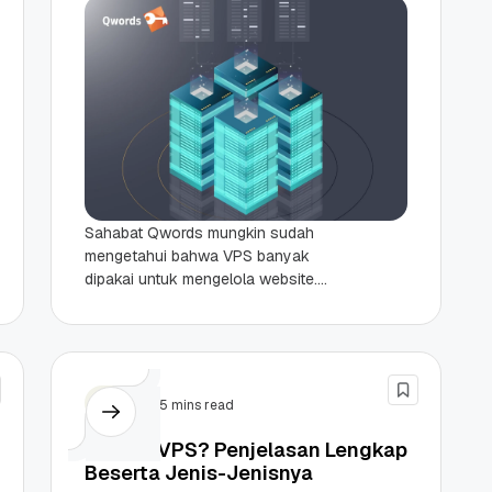
Sahabat Qwords mungkin sudah
mengetahui bahwa VPS banyak
dipakai untuk mengelola website.
Namun, pernahkah Anda bertanya-
tanya, “selain website, apa sih yang
bisa dibuat dengan VPS?”...
VPS
5 mins read
Apa Itu VPS? Penjelasan Lengkap
Beserta Jenis-Jenisnya