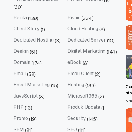
(19)
Artificial Intelligence
Artikel Terbaru
(30)
Berita
Bisnis
(139)
(334)
Berita
Bisnis
Client Story
Cloud Hosting
(1)
(8)
Client Story
Cloud Hosting
Dedicated Hosting
Dedicated Server
(3)
(10)
Dedicated Hosting
Dedicated Server
Design
Digital Marketing
(51)
(147)
Design
Digital Marketing
Domain
eBook
(174)
(8)
Domain
eBook
Email
Email Client
(52)
(2)
Email
Email Client
Email Marketing
Hosting
(15)
(183)
Ca
Email Marketing
Hosting
at
JavaScript
Microsoft365
(8)
(2)
JavaScript
Microsoft365
5 m
PHP
Produk Update
(13)
(1)
PHP
Produk Update
Promo
Security
(19)
(145)
Promo
Security
SEM
SEO
(21)
(111)