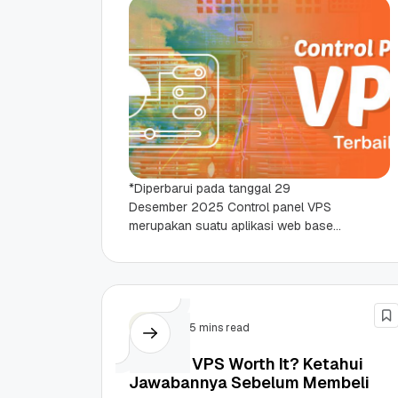
*Diperbarui pada tanggal 29
Desember 2025 Control panel VPS
merupakan suatu aplikasi web base
yang memudahkan seorang
administrator server untuk mengelola
berbagai macam fungsi server....
VPS
5 mins read
Apakah VPS Worth It? Ketahui
Jawabannya Sebelum Membeli