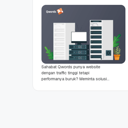
Sahabat Qwords punya website
dengan traffic tinggi tetapi
performanya buruk? Meminta solusi
penyedia hosting tapi malah diminta
untuk upgrade ke VPS? VPS mungkin
terdengar sangat...