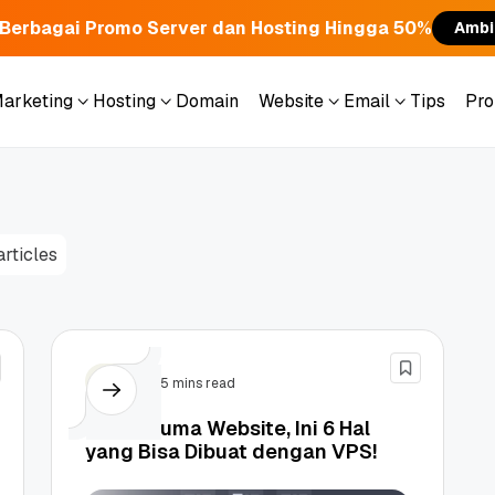
Berbagai Promo Server dan Hosting Hingga 50%
Ambi
Marketing
Hosting
Domain
Website
Email
Tips
Pr
Marketing
Hosting
Domain
Website
Email
Tips
Pr
articles
VPS
5 mins read
Tidak Cuma Website, Ini 6 Hal
yang Bisa Dibuat dengan VPS!