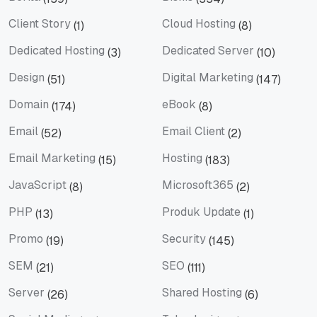
Berita
Bisnis
Client Story
Cloud Hosting
(1)
(8)
Client Story
Cloud Hosting
Dedicated Hosting
Dedicated Server
(3)
(10)
Dedicated Hosting
Dedicated Server
Design
Digital Marketing
(51)
(147)
Design
Digital Marketing
Domain
eBook
(174)
(8)
Domain
eBook
Email
Email Client
(52)
(2)
Email
Email Client
Email Marketing
Hosting
(15)
(183)
Email Marketing
Hosting
JavaScript
Microsoft365
(8)
(2)
JavaScript
Microsoft365
PHP
Produk Update
(13)
(1)
PHP
Produk Update
Promo
Security
(19)
(145)
Promo
Security
SEM
SEO
(21)
(111)
SEM
SEO
Server
Shared Hosting
(26)
(6)
Server
Shared Hosting