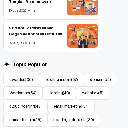
Tangkal Ransomware
Enterprise
10 Jun, 2026
4
VPN untuk Perusahaan:
Cegah Kebocoran Data Tim
WFA!
09 Jun, 2026
4
Topik Populer
qwords
(366)
hosting murah
(57)
domain
(54)
Wordpress
(54)
Hosting
(48)
website
(45)
cloud hosting
(43)
email marketing
(31)
nama domain
(29)
hosting indonesia
(29)