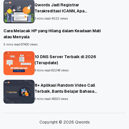
Qwords Jadi Registrar
Terakreditasi ICANN, Apa
Untungnya?
3 mins read
•
4522 views
Cara Melacak HP yang Hilang dalam Keadaan Mati
atau Menyala
5 mins read
•
67400 views
10 DNS Server Terbaik di 2026
(Terupdate)
8 mins read
•
62248 views
8+ Aplikasi Random Video Call
Terbaik, Bantu Belajar Bahasa
Asing!
6 mins read
•
49323 views
Copyright © 2026 Qwords