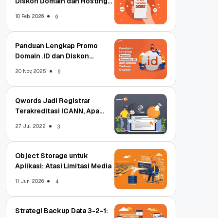
Diskon Domain dan Hosting
Qwords
10 Feb, 2026
6
Panduan Lengkap Promo
Domain .ID dan Diskon
Terbaru
20 Nov, 2025
6
Qwords Jadi Registrar
Terakreditasi ICANN, Apa
Untungnya?
27 Jul, 2022
3
Object Storage untuk
Aplikasi: Atasi Limitasi Media
11 Jun, 2026
4
Strategi Backup Data 3-2-1: