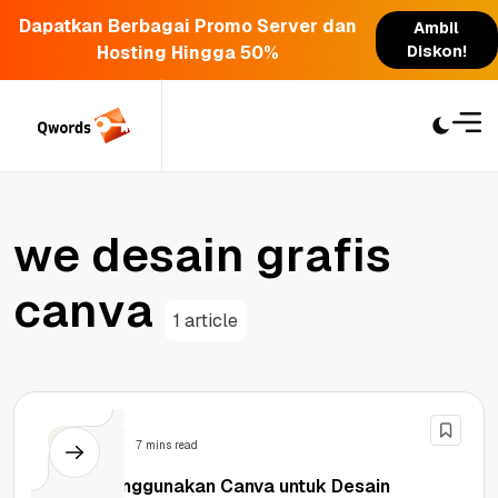
Dapatkan Berbagai Promo Server dan
Ambil
Hosting Hingga 50%
Diskon!
Skip
to
content
w
e
d
e
s
a
i
n
g
r
a
f
i
s
c
a
n
v
a
1 article
Design
7 mins read
Cara Menggunakan Canva untuk Desain