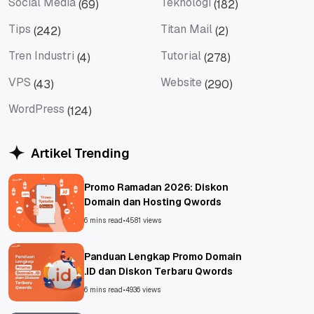
Social Media
Teknologi
(69)
(182)
Social Media
Teknologi
Tips
Titan Mail
(242)
(2)
Tips
Titan Mail
Tren Industri
Tutorial
(4)
(278)
Tren Industri
Tutorial
VPS
Website
(43)
(290)
VPS
Website
WordPress
(124)
WordPress
Artikel Trending
Promo Ramadan 2026: Diskon
Domain dan Hosting Qwords
6 mins read
•
4581 views
Panduan Lengkap Promo Domain
.ID dan Diskon Terbaru Qwords
6 mins read
•
4936 views