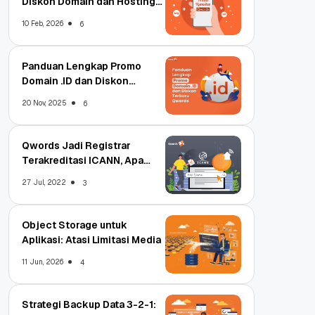
Diskon Domain dan Hosting
Qwords
10 Feb, 2026
6
Panduan Lengkap Promo
Domain .ID dan Diskon
Terbaru
20 Nov, 2025
6
Qwords Jadi Registrar
Terakreditasi ICANN, Apa
Untungnya?
27 Jul, 2022
3
Object Storage untuk
Aplikasi: Atasi Limitasi Media
11 Jun, 2026
4
Strategi Backup Data 3-2-1: