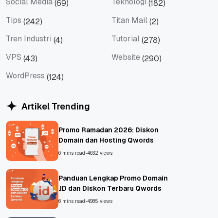
Social Media
Teknologi
(69)
(182)
Social Media
Teknologi
Tips
Titan Mail
(242)
(2)
Tips
Titan Mail
Tren Industri
Tutorial
(4)
(278)
Tren Industri
Tutorial
VPS
Website
(43)
(290)
VPS
Website
WordPress
(124)
WordPress
Artikel Trending
Promo Ramadan 2026: Diskon
Domain dan Hosting Qwords
6 mins read
•
4632 views
Panduan Lengkap Promo Domain
.ID dan Diskon Terbaru Qwords
6 mins read
•
4985 views