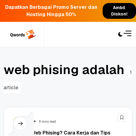
Dapatkan Berbagai Promo Server dan
Ambil
Hosting Hingga 50%
Diskon!
Skip
to
content
w
e
b
p
h
i
s
i
n
g
a
d
a
l
a
h
1
article
Security
6 mins read
Apa Itu Web Phising? Cara Kerja dan Tips