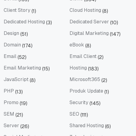
Berita
Bisnis
Client Story
Cloud Hosting
(1)
(8)
Client Story
Cloud Hosting
Dedicated Hosting
Dedicated Server
(3)
(10)
Dedicated Hosting
Dedicated Server
Design
Digital Marketing
(51)
(147)
Design
Digital Marketing
Domain
eBook
(174)
(8)
Domain
eBook
Email
Email Client
(52)
(2)
Email
Email Client
Email Marketing
Hosting
(15)
(183)
Email Marketing
Hosting
JavaScript
Microsoft365
(8)
(2)
JavaScript
Microsoft365
PHP
Produk Update
(13)
(1)
PHP
Produk Update
Promo
Security
(19)
(145)
Promo
Security
SEM
SEO
(21)
(111)
SEM
SEO
Server
Shared Hosting
(26)
(6)
Server
Shared Hosting