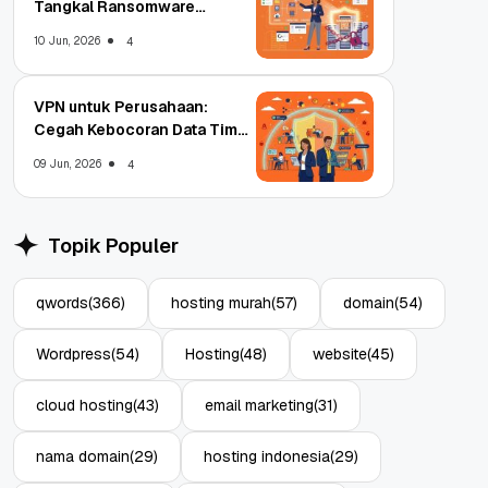
Tangkal Ransomware
Enterprise
10 Jun, 2026
4
VPN untuk Perusahaan:
Cegah Kebocoran Data Tim
WFA!
09 Jun, 2026
4
Topik Populer
qwords
(366)
hosting murah
(57)
domain
(54)
Wordpress
(54)
Hosting
(48)
website
(45)
cloud hosting
(43)
email marketing
(31)
nama domain
(29)
hosting indonesia
(29)