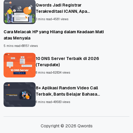
Qwords Jadi Registrar
Terakreditasi ICANN, Apa
Untungnya?
3 mins read
•
4561 views
Cara Melacak HP yang Hilang dalam Keadaan Mati
atau Menyala
5 mins read
•
68151 views
10 DNS Server Terbaik di 2026
(Terupdate)
8 mins read
•
62834 views
8+ Aplikasi Random Video Call
Terbaik, Bantu Belajar Bahasa
Asing!
6 mins read
•
49583 views
Copyright © 2026 Qwords