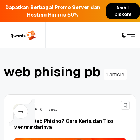
Dapatkan Berbagai Promo Server dan
Ambil
Hosting Hingga 50%
Diskon!
Skip
to
content
w
e
b
p
h
i
s
i
n
g
p
b
1 article
Security
6 mins read
Apa Itu Web Phising? Cara Kerja dan Tips
Menghindarinya