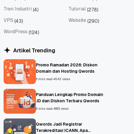
Tips
Titan Mail
Tren Industri
Tutorial
(4)
(278)
Tren Industri
Tutorial
VPS
Website
(43)
(290)
VPS
Website
WordPress
(124)
WordPress
Artikel Trending
Promo Ramadan 2026: Diskon
Domain dan Hosting Qwords
6 mins read
•
4542 views
Panduan Lengkap Promo Domain
.ID dan Diskon Terbaru Qwords
6 mins read
•
4893 views
Qwords Jadi Registrar
Terakreditasi ICANN, Apa