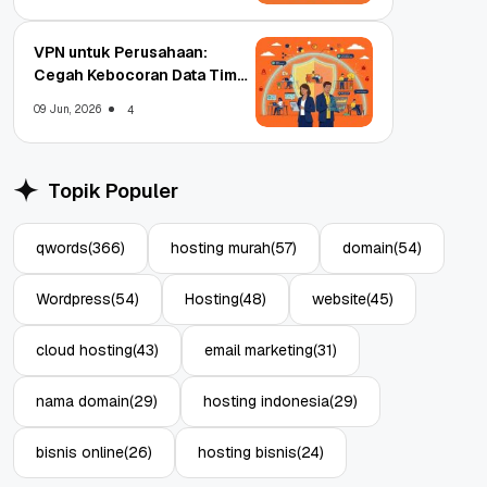
VPN untuk Perusahaan:
Cegah Kebocoran Data Tim
WFA!
09 Jun, 2026
4
Topik Populer
qwords
(366)
hosting murah
(57)
domain
(54)
Wordpress
(54)
Hosting
(48)
website
(45)
cloud hosting
(43)
email marketing
(31)
nama domain
(29)
hosting indonesia
(29)
bisnis online
(26)
hosting bisnis
(24)