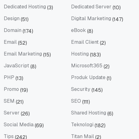
Dedicated Hosting
Dedicated Server
(3)
(10)
Dedicated Hosting
Dedicated Server
Design
Digital Marketing
(51)
(147)
Design
Digital Marketing
Domain
eBook
(174)
(8)
Domain
eBook
Email
Email Client
(52)
(2)
Email
Email Client
Email Marketing
Hosting
(15)
(183)
Email Marketing
Hosting
JavaScript
Microsoft365
(8)
(2)
JavaScript
Microsoft365
PHP
Produk Update
(13)
(1)
PHP
Produk Update
Promo
Security
(19)
(145)
Promo
Security
SEM
SEO
(21)
(111)
SEM
SEO
Server
Shared Hosting
(26)
(6)
Server
Shared Hosting
Social Media
Teknologi
(69)
(182)
Social Media
Teknologi
Tips
Titan Mail
(242)
(2)